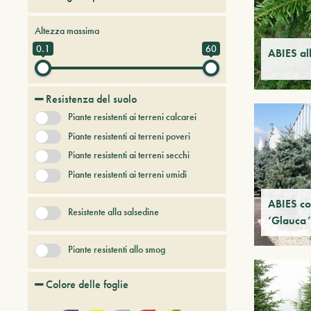
Alberi da frutto
Altezza massima
Alberi e arbusti a foglia caduca
0.1
60
ABIES al
Alberi e arbusti persistenti
Alberi e piante del futuro
Resistenza del suolo
Bambù
Piante resistenti ai terreni calcarei
Conifere
Erbacee perenni
Piante resistenti ai terreni poveri
+ Show More
Piante resistenti ai terreni secchi
Piante resistenti ai terreni umidi
ABIES co
Resistente alla salsedine
‘Glauca’
Piante resistenti allo smog
Colore delle foglie