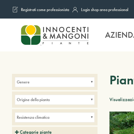
Registrati come professionista
Login shop area professional
Skip to main content
AZIEND
Pian
Genere
Visualizzazi
Origine della pianta
Resistenza climatica
Categorie piante