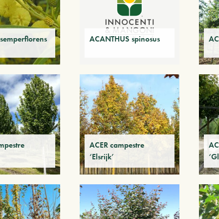
semperflorens
ACANTHUS spinosus
AC
mpestre
ACER campestre
AC
‘Elsrijk’
‘G