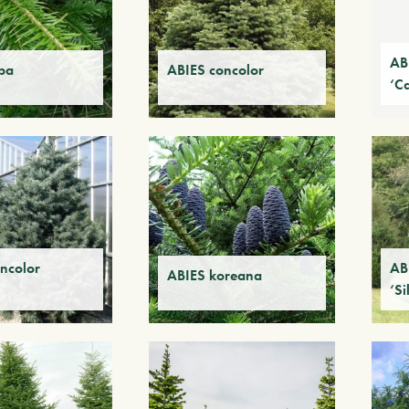
AB
ba
ABIES concolor
‘C
ncolor
AB
ABIES koreana
‘Si