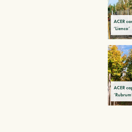
ACER ca
‘Lienco’
ACER ca
‘Rubrum