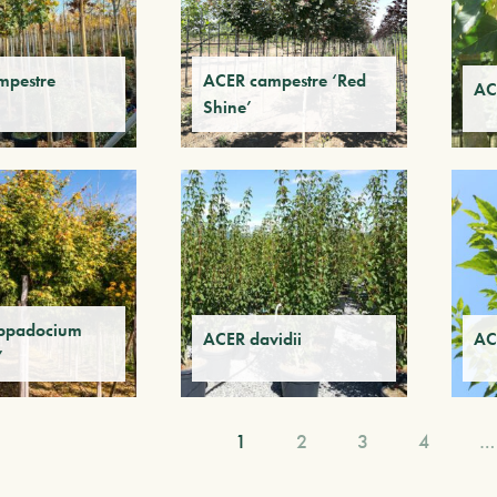
mpestre
ACER campestre ‘Red
AC
Shine’
ppadocium
ACER davidii
AC
’
1
2
3
4
…