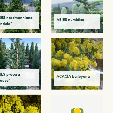
IES nordmanniana
ABIES numidica
endula’
IES procera
ACACIA baileyana
lauca’