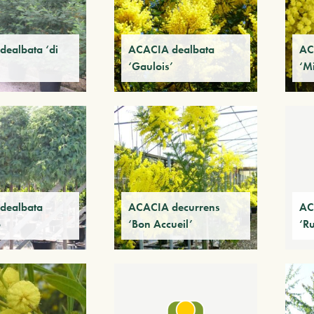
ealbata ‘di
ACACIA dealbata
AC
‘Gaulois’
‘M
dealbata
ACACIA decurrens
AC
o
‘Bon Accueil’
‘Ru