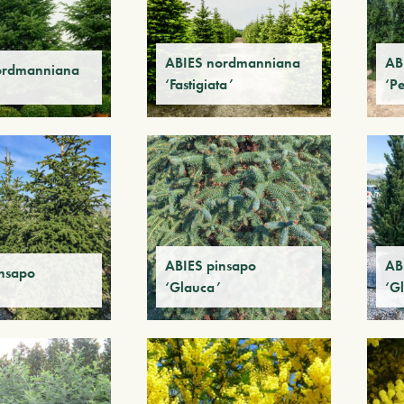
ABIES nordmanniana
AB
ordmanniana
‘Fastigiata’
‘P
ABIES pinsapo
AB
insapo
‘Glauca’
‘G