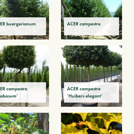
ER buergerianum
ACER campestre
ER campestre
ACER campestre
lobosum’
‘Huibers elegant’