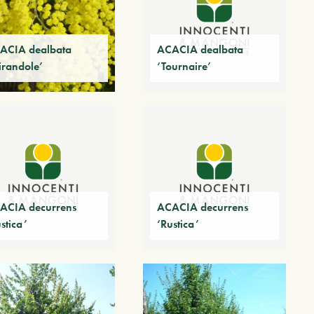
ACIA dealbata
ACACIA dealbata
irandole’
‘Tournaire’
ACIA decurrens
ACACIA decurrens
stica’
‘Rustica’