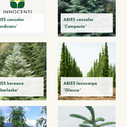
IES concolor
ABIES concolor
andicans’
‘Compacta’
IES koreana
ABIES lasiocarpa
lberlocke’
‘Glauca’