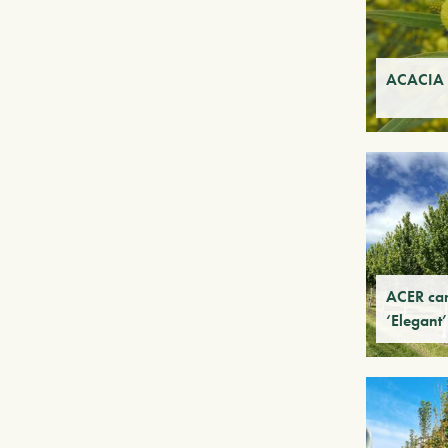
ACACIA 
ACER ca
‘Elegant’