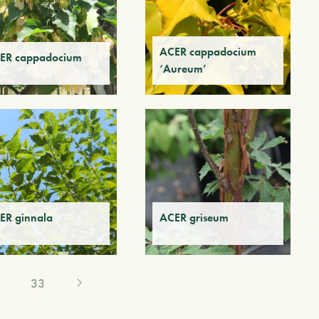
ACER cappadocium
ER cappadocium
‘Aureum’
ER ginnala
ACER griseum
33