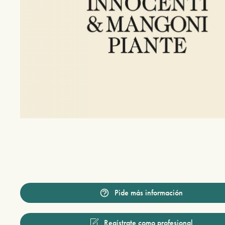
Pide más información
Regístrate como profesional