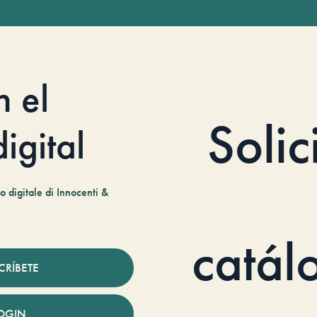
n el
Solic
igital
 digitale di Innocenti &
catál
CRÍBETE
OGIN