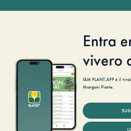
Entra e
vivero d
I&M PLANT.APP è il vivaio
Mangoni Piante.
SUS
L