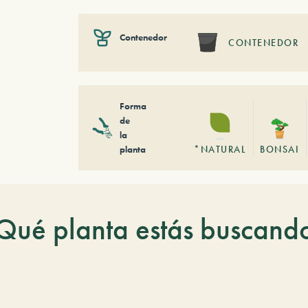
Contenedor
CONTENEDOR
Forma
de
la
planta
*NATURAL
BONSAI
Qué planta estás buscand