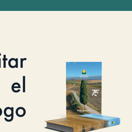
itar
el
ogo