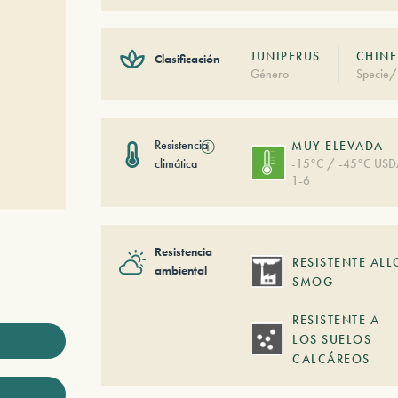
JUNIPERUS
CHINE
Clasificación
Género
Specie/
Resistencia
ⓘ
MUY ELEVADA
climática
-15°C / -45°C US
1-6
Resistencia
RESISTENTE ALL
ambiental
SMOG
RESISTENTE A
LOS SUELOS
CALCÁREOS