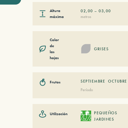
Altura
02,00
–
03,00
máxima
metros
Color
de
GRISES
las
hojas
SEPTIEMBRE
OCTUBRE
Frutos
Período
PEQUEÑOS
Utilización
JARDINES