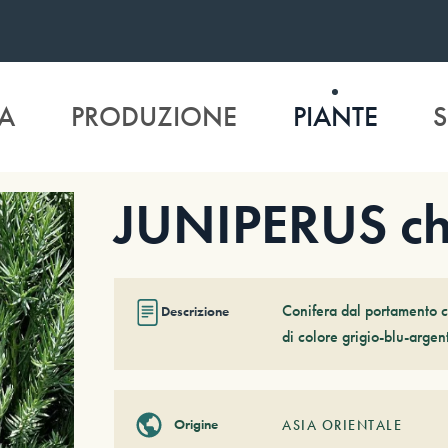
A
PRODUZIONE
PIANTE
S
JUNIPERUS chi
Conifera dal portamento co
Descrizione
di colore grigio-blu-arge
Origine
ASIA ORIENTALE