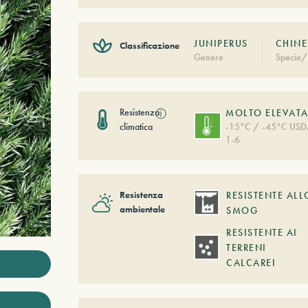
JUNIPERUS
CHINE
Classificazione
Genere
Specie/
Resistenza
ⓘ
MOLTO ELEVAT
climatica
-15°C / -45°C US
1-6
Resistenza
RESISTENTE ALL
ambientale
SMOG
RESISTENTE AI
TERRENI
CALCAREI