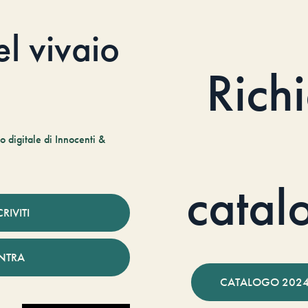
el vivaio
Rich
 digitale di Innocenti &
catal
CRIVITI
NTRA
CATALOGO 2024