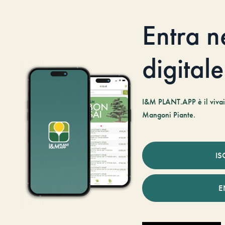
Entra n
digitale
I&M PLANT.APP è il vivaio
Mangoni Piante.
IS
E