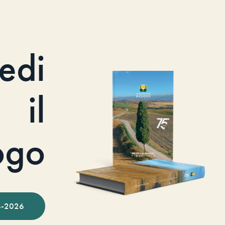
iedi
il
ogo
-2026