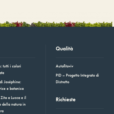
Qualità
 tutti i colori
Autofitoviv
ate
PID – Progetto Integrato di
 di Joséphine:
Distretto
rice e botanica
Zita a Lucca e il
Richieste
o della natura in
era