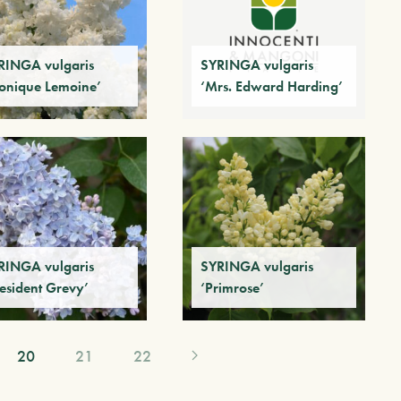
RINGA vulgaris
SYRINGA vulgaris
onique Lemoine’
‘Mrs. Edward Harding’
RINGA vulgaris
SYRINGA vulgaris
resident Grevy’
‘Primrose’
20
21
22