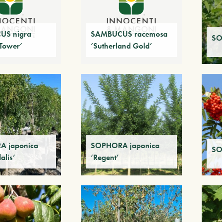
US nigra
SAMBUCUS racemosa
SO
Tower’
‘Sutherland Gold’
 japonica
SOPHORA japonica
SO
alis’
‘Regent’