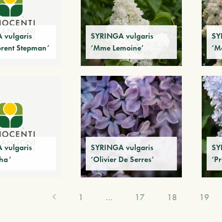
 vulgaris
SYRINGA vulgaris
SY
rent Stepman’
‘Mme Lemoine’
‘M
 vulgaris
SYRINGA vulgaris
SY
ha’
‘Olivier De Serres’
‘P
1
…
17
18
19