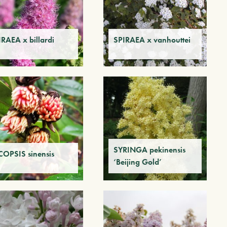
IRAEA x billardi
SPIRAEA x vanhouttei
SYRINGA pekinensis
COPSIS sinensis
‘Beijing Gold’