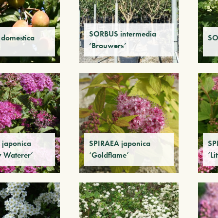
SORBUS intermedia
domestica
SO
‘Brouwers’
 japonica
SPIRAEA japonica
SP
 Waterer’
‘Goldflame’
‘Li