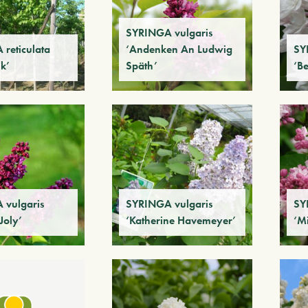
SYRINGA vulgaris
reticulata
‘Andenken An Ludwig
SY
lk’
Späth’
‘B
 vulgaris
SYRINGA vulgaris
SY
Joly’
‘Katherine Havemeyer’
‘M