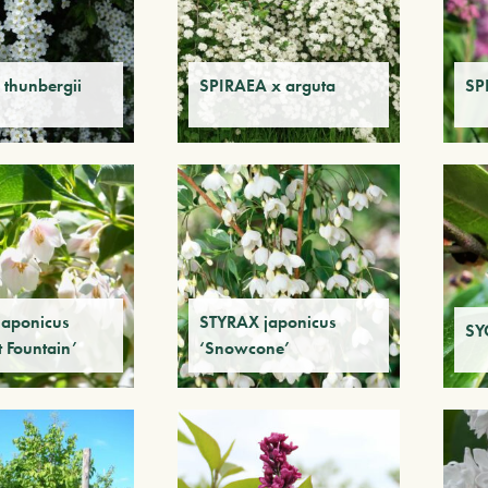
thunbergii
SPIRAEA x arguta
SP
japonicus
STYRAX japonicus
SY
t Fountain’
‘Snowcone’