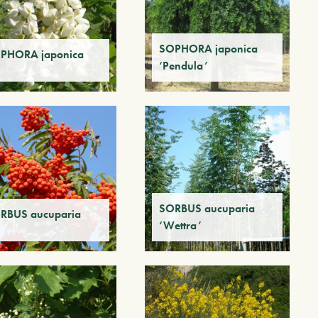
SOPHORA japonica
PHORA japonica
‘Pendula’
SORBUS aucuparia
RBUS aucuparia
‘Wettra’