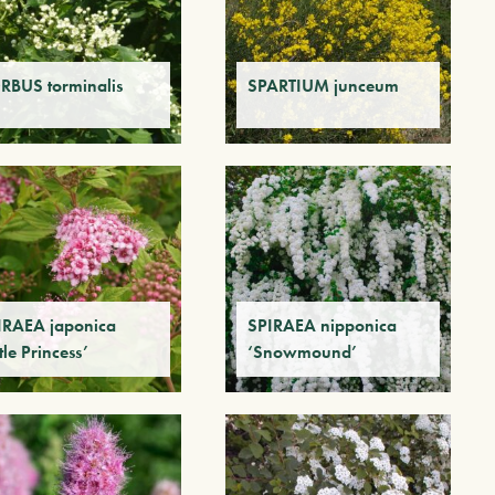
RBUS torminalis
SPARTIUM junceum
IRAEA japonica
SPIRAEA nipponica
ttle Princess’
‘Snowmound’