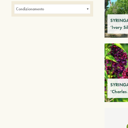
Piante ideali per parchi
Condizionamento
SYRINGA 
‘Ivory Si
SYRINGA
‘Charles 