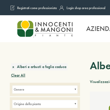
Registrati come professionista
Login shop area professional
Skip to main content
AZIEND
Albe
x
Alberi e arbusti a foglia caduca
Clear All
Visualizzazi
Genere
Origine della pianta