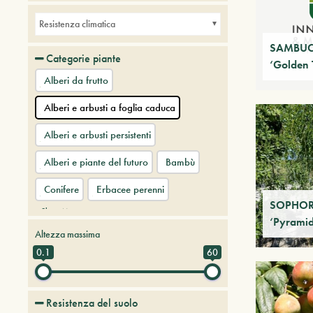
Resistenza climatica
SAMBUC
Categorie piante
‘Golden 
Alberi da frutto
Alberi e arbusti a foglia caduca
Alberi e arbusti persistenti
Alberi e piante del futuro
Bambù
Conifere
Erbacee perenni
SOPHORA
+ Show More
‘Pyramid
Altezza massima
0.1
60
Resistenza del suolo