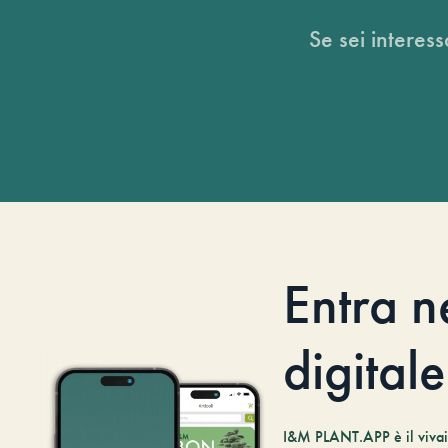
Se sei interess
Entra n
digitale
I&M PLANT.APP è il vivaio