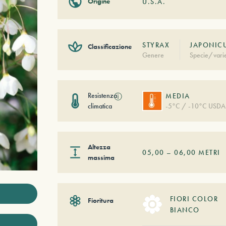
Origine
U.S.A.
STYRAX
JAPONIC
Classificazione
Genere
Specie/vari
Resistenza
ⓘ
MEDIA
climatica
-5°C / -10°C USDA
Altezza
05,00
–
06,00
METRI
massima
FIORI COLOR
Fioritura
BIANCO