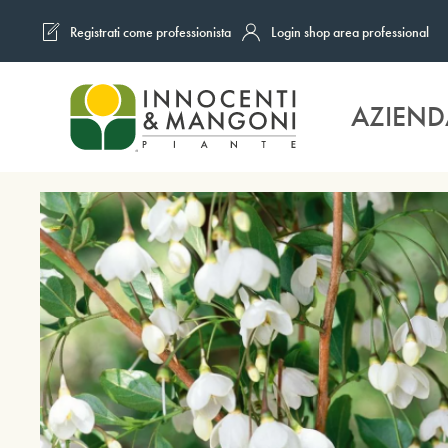
Registrati come professionista
Login shop area professional
Skip to main content
AZIEND