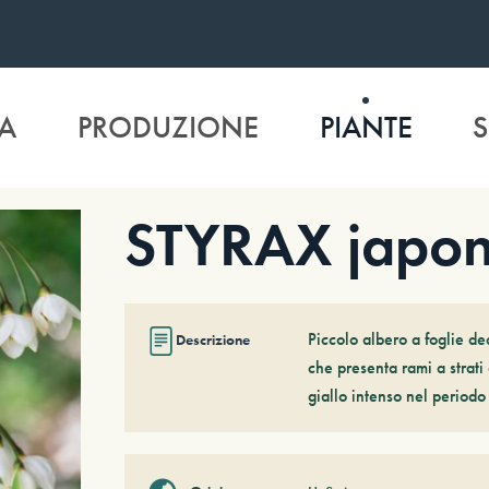
A
PRODUZIONE
PIANTE
S
STYRAX japon
Piccolo albero a foglie de
Descrizione
che presenta rami a strati 
giallo intenso nel periodo