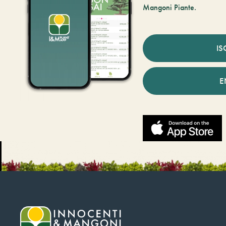
Mangoni Piante.
IS
E