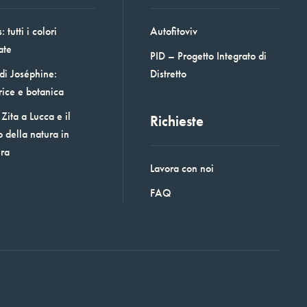
 tutti i colori
Autofitoviv
ate
PID – Progetto Integrato di
 di Joséphine:
Distretto
rice e botanica
Zita a Lucca e il
Richieste
o della natura in
era
Lavora con noi
FAQ