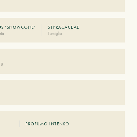
US 'SNOWCONE'
STYRACACEAE
età
Famiglia
 8
PROFUMO INTENSO