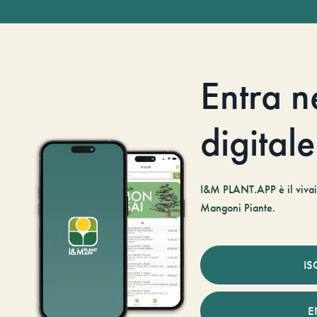
Entra n
digitale
I&M PLANT.APP è il vivaio
Mangoni Piante.
IS
E