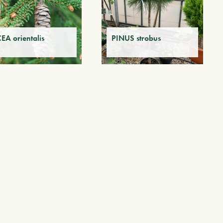
EA orientalis
PINUS strobus