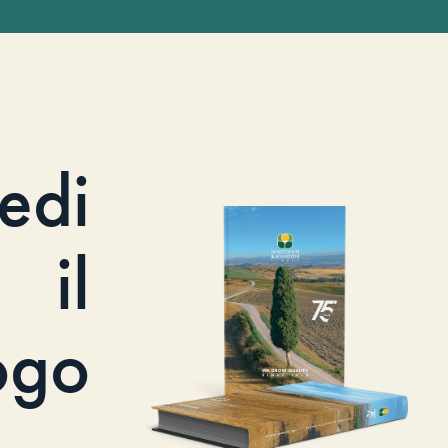
iedi
il
ogo