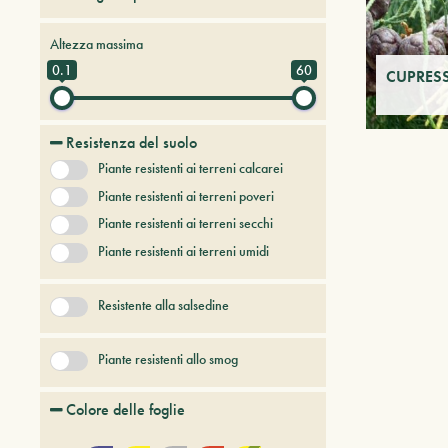
Alberi da frutto
Altezza massima
Alberi e arbusti a foglia caduca
0.1
60
CUPRESS
Alberi e arbusti persistenti
Alberi e piante del futuro
Resistenza del suolo
Bambù
Piante resistenti ai terreni calcarei
Conifere
Erbacee perenni
Piante resistenti ai terreni poveri
+ Show More
Piante resistenti ai terreni secchi
Piante resistenti ai terreni umidi
Resistente alla salsedine
Piante resistenti allo smog
Colore delle foglie