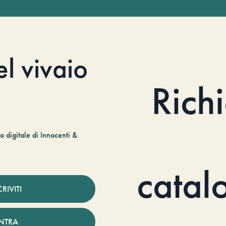
el vivaio
Rich
 digitale di Innocenti &
catal
CRIVITI
NTRA