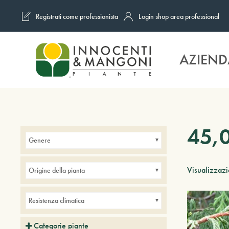
Registrati come professionista
Login shop area professional
Skip to main content
AZIEND
45,
Genere
Visualizzazio
Origine della pianta
Resistenza climatica
Categorie piante