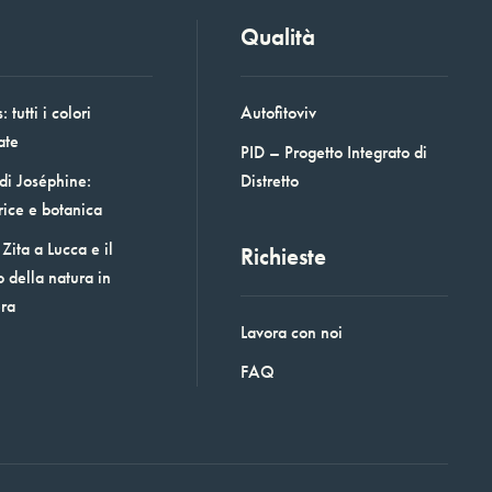
Qualità
 tutti i colori
Autofitoviv
ate
PID – Progetto Integrato di
 di Joséphine:
Distretto
rice e botanica
Zita a Lucca e il
Richieste
o della natura in
era
Lavora con noi
FAQ