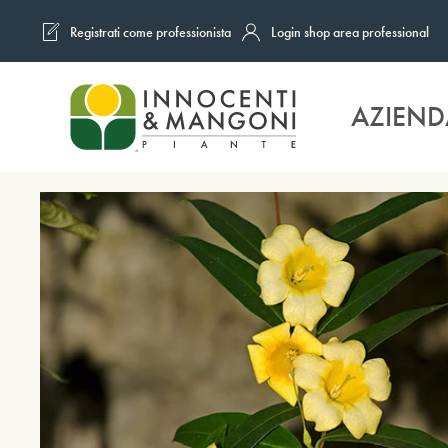
Registrati come professionista
Login shop area professional
Skip to main content
AZIEND