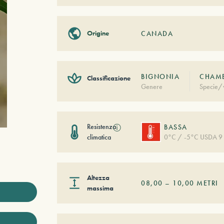
Origine
CANADA
BIGNONIA
CHAMB
Classificazione
Genere
Specie/v
Resistenza
ⓘ
BASSA
climatica
0°C / -5°C USDA 9
Altezza
08,00
–
10,00
METRI
massima