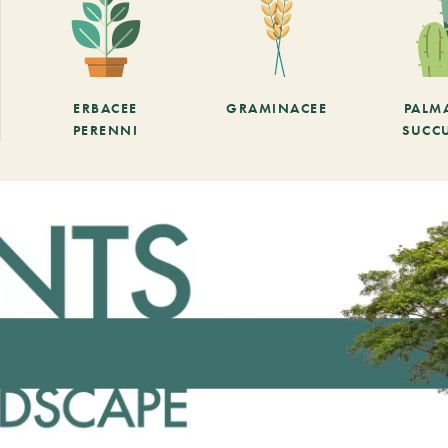
ERBACEE
GRAMINACEE
PALM
PERENNI
SUCC