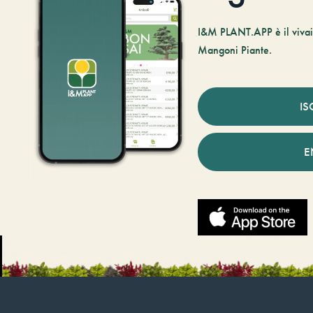
I&M PLANT.APP è il vivaio
Mangoni Piante.
IS
E