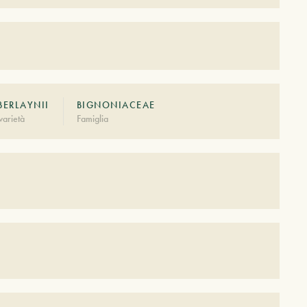
ERLAYNII
BIGNONIACEAE
arietà
Famiglia