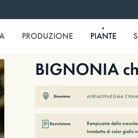
A
PRODUZIONE
PIANTE
S
BIGNONIA ch
Sinonimo
ANEMOPAEGMA CHAM
Rampicante dalla crescita 
Descrizione
trombetta di color giallo 