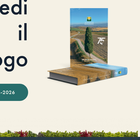
iedi
il
ogo
-2026