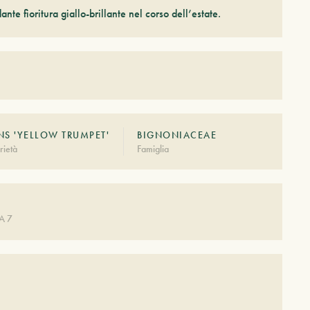
te fioritura giallo-brillante nel corso dell’estate.
NS 'YELLOW TRUMPET'
BIGNONIACEAE
rietà
Famiglia
A 7