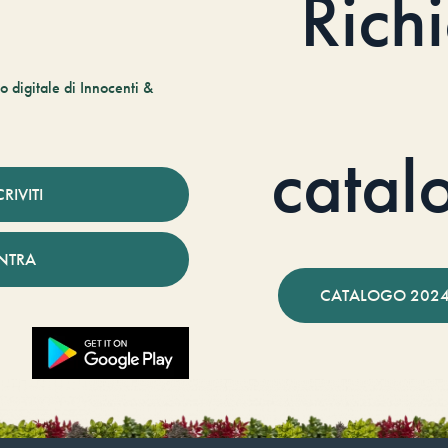
Rich
 digitale di Innocenti &
catal
CRIVITI
NTRA
CATALOGO 2024