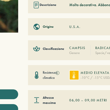
Molto decorativa. Abbondan
Descrizione
Origine
U.S.A.
CAMPSIS
RADICA
Classificazione
Genere
Specie/va
Resistenza
ⓘ
MEDIO ELEVATA
climatica
-10°C / -15°C USD
Altezza
06,00
–
09,00
METRI
massima