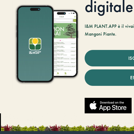
digitale
I&M PLANT.APP è il vivaio
Mangoni Piante.
IS
E