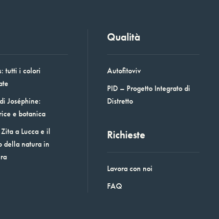
Qualità
 tutti i colori
Autofitoviv
ate
PID – Progetto Integrato di
 di Joséphine:
Distretto
rice e botanica
Zita a Lucca e il
Richieste
o della natura in
era
Lavora con noi
FAQ