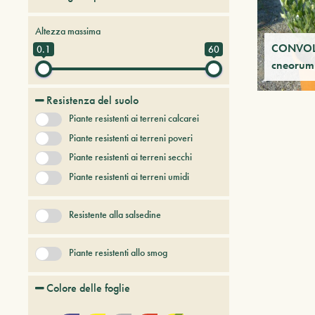
Alberi da frutto
Altezza massima
Alberi e arbusti a foglia caduca
CONVOL
0.1
60
cneorum
Alberi e arbusti persistenti
Alberi e piante del futuro
Resistenza del suolo
Bambù
Piante resistenti ai terreni calcarei
Conifere
Erbacee perenni
Piante resistenti ai terreni poveri
+ Show More
Piante resistenti ai terreni secchi
Piante resistenti ai terreni umidi
Resistente alla salsedine
Piante resistenti allo smog
Colore delle foglie