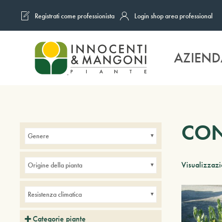
Registrati come professionista
Login shop area professional
Skip to main content
AZIEND
CON
Genere
Visualizzazi
Origine della pianta
Resistenza climatica
Categorie piante