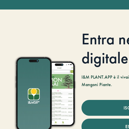
Entra n
digitale
I&M PLANT.APP è il vivaio
Mangoni Piante.
IS
E