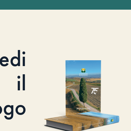
iedi
il
ogo