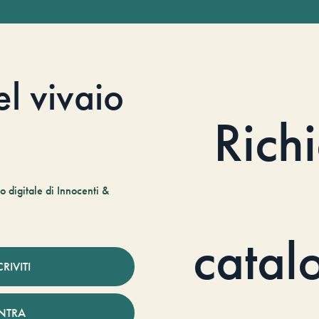
el vivaio
Rich
 digitale di Innocenti &
catal
CRIVITI
NTRA