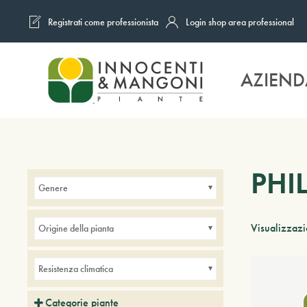
Registrati come professionista
Login shop area professional
Skip to main content
AZIEND
PHI
Genere
Visualizzazio
Origine della pianta
Resistenza climatica
Categorie piante