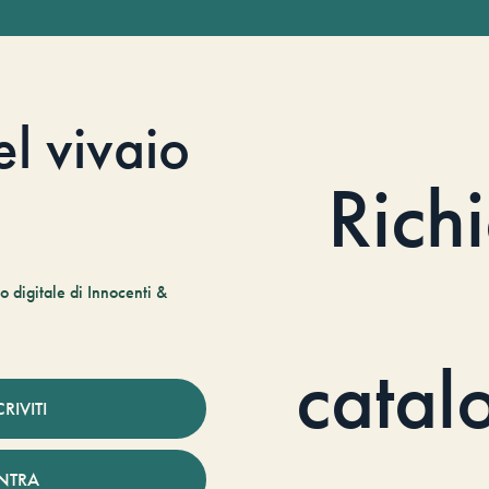
el vivaio
Rich
 digitale di Innocenti &
catal
CRIVITI
NTRA