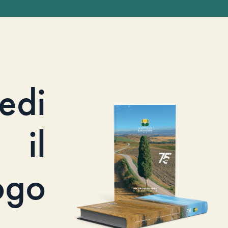
iedi
il
ogo