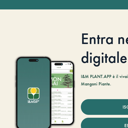
Entra n
digitale
I&M PLANT.APP è il vivaio
Mangoni Piante.
IS
E