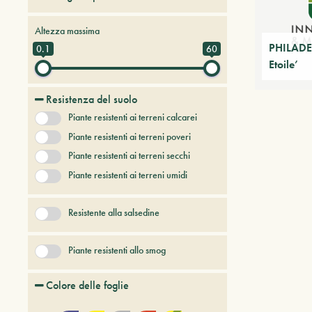
Alberi da frutto
Altezza massima
Alberi e arbusti a foglia caduca
PHILADE
0.1
60
Etoile’
Alberi e arbusti persistenti
Alberi e piante del futuro
Resistenza del suolo
Bambù
Piante resistenti ai terreni calcarei
Conifere
Erbacee perenni
Piante resistenti ai terreni poveri
+ Show More
Piante resistenti ai terreni secchi
Piante resistenti ai terreni umidi
Resistente alla salsedine
Piante resistenti allo smog
Colore delle foglie