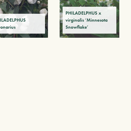
PHILADELPHUS x
ILADELPHUS
virginalis ‘Minnesota
ronarius
Snowflake’