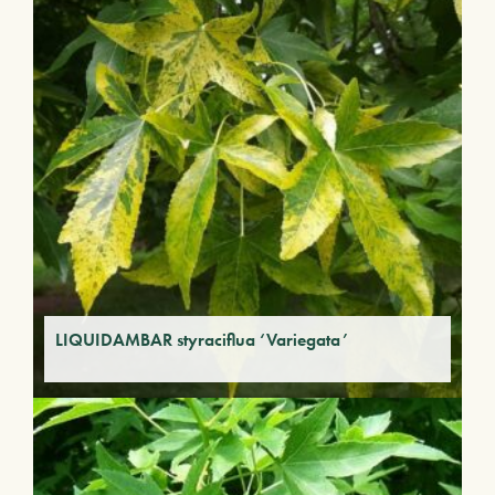
LIQUIDAMBAR styraciflua ‘Variegata’