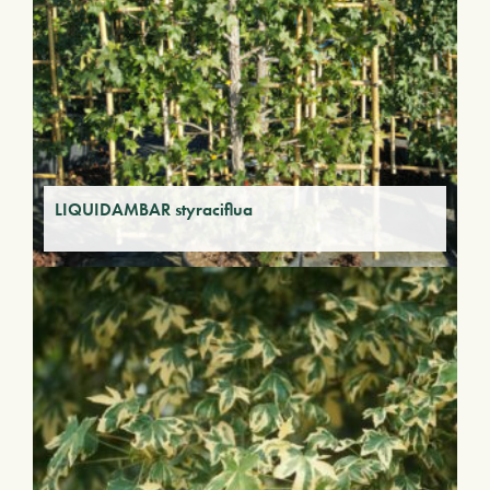
LIQUIDAMBAR styraciflua