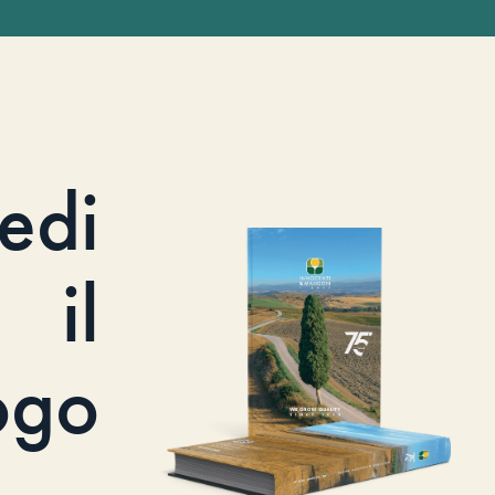
iedi
il
ogo