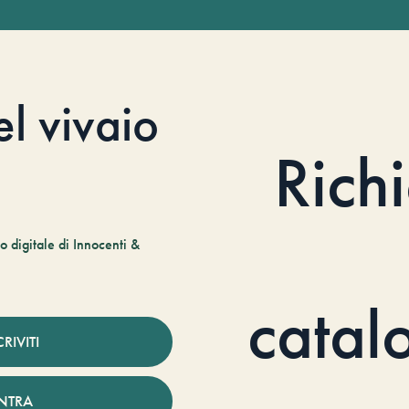
el vivaio
Rich
 digitale di Innocenti &
catal
CRIVITI
NTRA