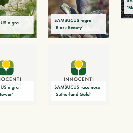
SA
‘Bl
SAMBUCUS nigra
US nigra
‘Black Beauty’
US nigra
SAMBUCUS racemosa
Tower’
‘Sutherland Gold’