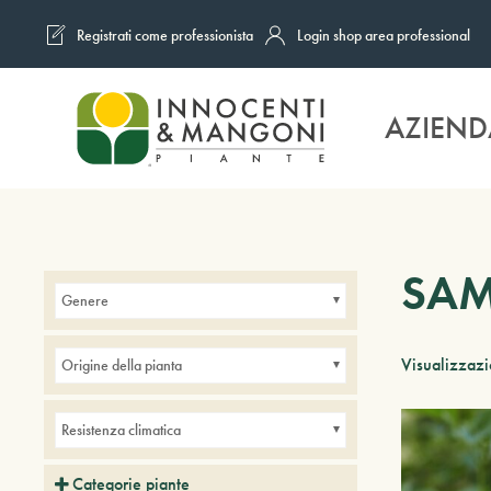
Registrati come professionista
Login shop area professional
Skip to main content
AZIEND
SA
Genere
Visualizzazio
Origine della pianta
Resistenza climatica
Categorie piante