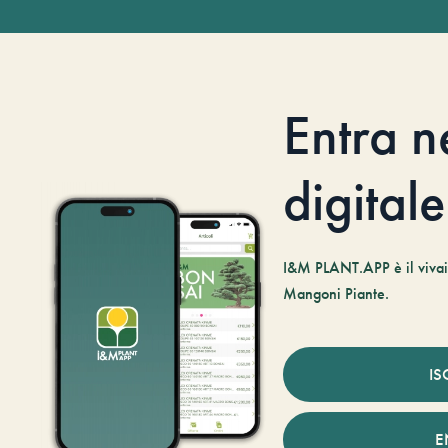
Entra n
digitale
I&M PLANT.APP è il vivaio
Mangoni Piante.
IS
E