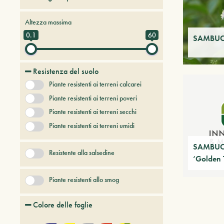
Alberi da frutto
Altezza massima
Alberi e arbusti a foglia caduca
0.1
60
SAMBUC
Alberi e arbusti persistenti
Alberi e piante del futuro
Resistenza del suolo
Bambù
Piante resistenti ai terreni calcarei
Conifere
Erbacee perenni
Piante resistenti ai terreni poveri
+ Show More
Piante resistenti ai terreni secchi
Piante resistenti ai terreni umidi
SAMBUC
Resistente alla salsedine
‘Golden 
Piante resistenti allo smog
Colore delle foglie