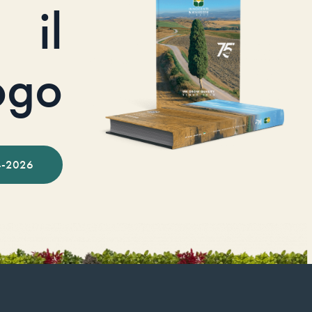
il
ogo
-2026