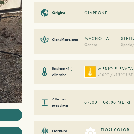
Origine
GIAPPONE
MAGNOLIA
STELL
Classificazione
Genere
Specie/
Resistenza
ⓘ
MEDIO ELEVATA
climatica
-10°C / -15°C USD
Altezza
04,00
–
06,00
METRI
massima
FIORI COLOR
Fioritura