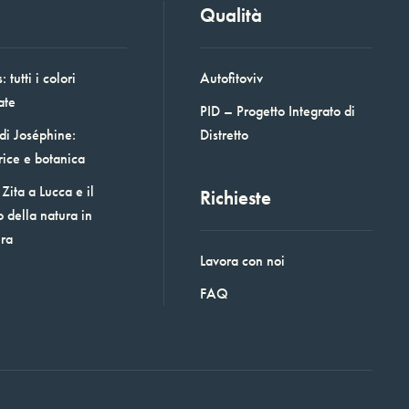
Qualità
 tutti i colori
Autofitoviv
ate
PID – Progetto Integrato di
 di Joséphine:
Distretto
rice e botanica
Zita a Lucca e il
Richieste
o della natura in
era
Lavora con noi
FAQ