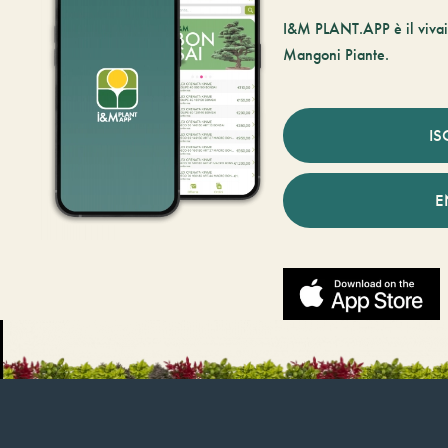
I&M PLANT.APP è il vivaio
Mangoni Piante.
IS
E