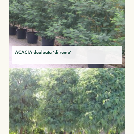
ACACIA dealbata ‘di seme’