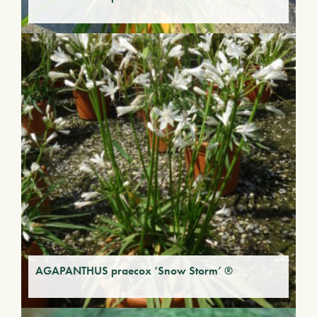
AGAPANTHUS praecox ‘Snow Storm’ ®