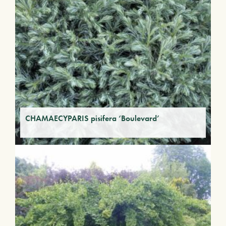
CHAMAECYPARIS pisifera ‘Boulevard’