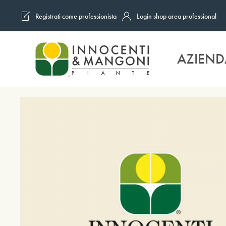
Registrati come professionista
Login shop area professional
Skip to main content
AZIEND