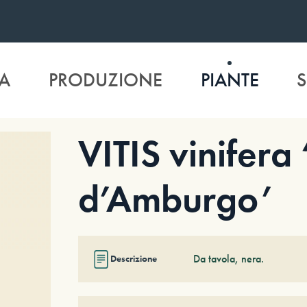
A
PRODUZIONE
PIANTE
S
VITIS vinifera
d’Amburgo’
Da tavola, nera.
Descrizione