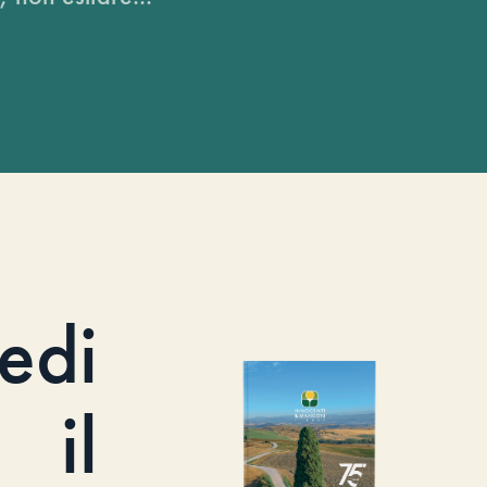
iedi
il