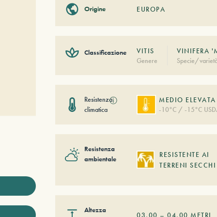
Origine
EUROPA
VITIS
VINIFERA 
Classificazione
Genere
Specie/variet
Resistenza
ⓘ
MEDIO ELEVATA
climatica
-10°C / -15°C USD
Resistenza
RESISTENTE AI
ambientale
TERRENI SECCHI
Altezza
03,00
–
04,00
METRI