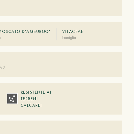
'MOSCATO D'AMBURGO'
VITACEAE
à
Famiglia
A 7
RESISTENTE AI
TERRENI
CALCAREI