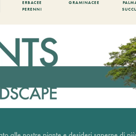
ERBACEE
GRAMINACEE
PALM
PERENNI
SUCC
ato alle nostre piante e desideri saperne di più