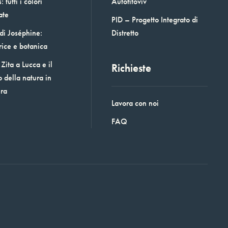
 tutti i colori
Autofitoviv
ate
PID – Progetto Integrato di
 di Joséphine:
Distretto
rice e botanica
Zita a Lucca e il
Richieste
o della natura in
era
Lavora con noi
FAQ