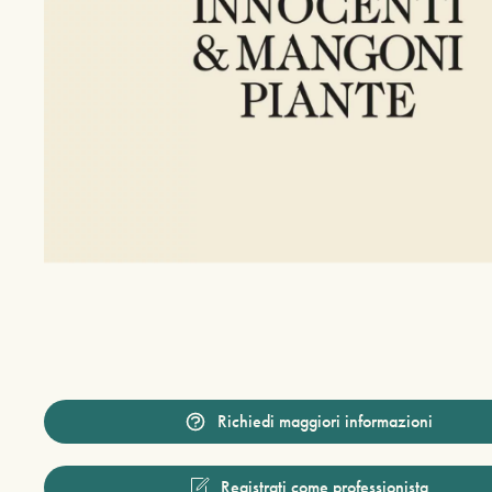
Richiedi maggiori informazioni
Registrati come professionista