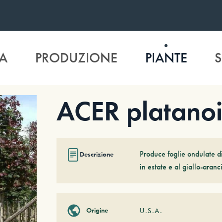
A
PRODUZIONE
PIANTE
S
ACER platano
Produce foglie ondulate di
Descrizione
in estate e al giallo-aranc
Origine
U.S.A.