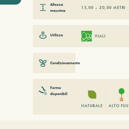
Altezza
15,00
–
20,00
METRI
massima
Utilizzo
VIALI
Condizionamento
Forme
disponibili
NATURALE
ALTO FU