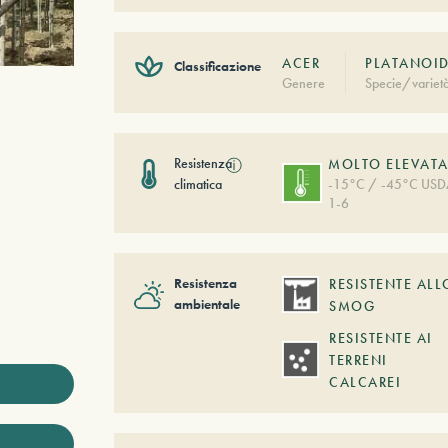
ACER
PLATANOID
Classificazione
Genere
Specie/variet
Resistenza
ⓘ
MOLTO ELEVAT
climatica
-15°C / -45°C US
1-6
Resistenza
RESISTENTE ALL
ambientale
SMOG
RESISTENTE AI
TERRENI
CALCAREI