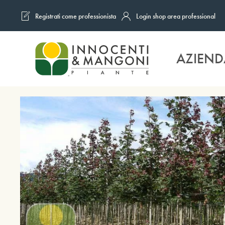
Registrati come professionista
Login shop area professional
Skip to main content
AZIEND