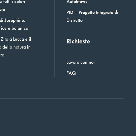
 tutti i colori
Autofitoviv
ate
PID – Progetto Integrato di
 di Joséphine:
Distretto
rice e botanica
Zita a Lucca e il
Richieste
o della natura in
era
Lavora con noi
FAQ