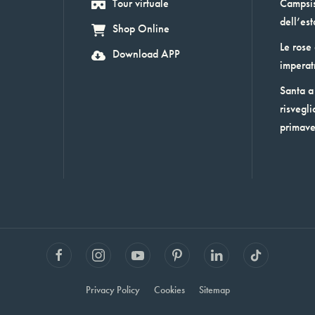
Tour virtuale
Campsis:
dell’est
Shop Online
Le rose
Download APP
imperat
Santa a 
risvegli
primav
Privacy Policy
Cookies
Sitemap