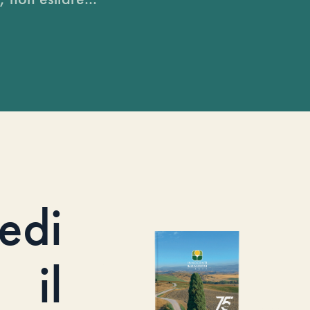
iedi
il