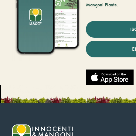
Mangoni Piante.
IS
E