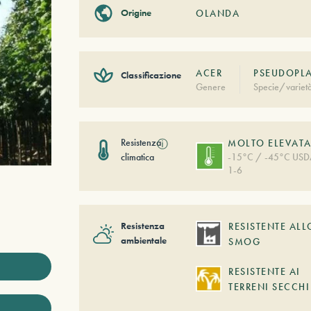
Origine
OLANDA
ACER
PSEUDOPLA
Classificazione
Genere
Specie/variet
Resistenza
ⓘ
MOLTO ELEVAT
climatica
-15°C / -45°C US
1-6
Resistenza
RESISTENTE ALL
ambientale
SMOG
RESISTENTE AI
TERRENI SECCHI