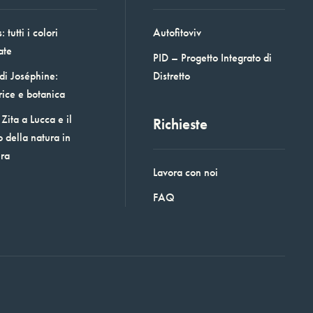
 tutti i colori
Autofitoviv
ate
PID – Progetto Integrato di
 di Joséphine:
Distretto
rice e botanica
Zita a Lucca e il
Richieste
o della natura in
era
Lavora con noi
FAQ