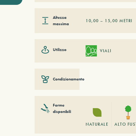
Altezza
10,00
–
15,00
METRI
massima
Utilizzo
VIALI
Condizionamento
Forme
disponibili
NATURALE
ALTO FU