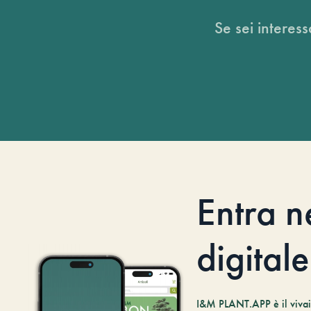
Se sei interess
Entra n
digitale
I&M PLANT.APP è il vivaio