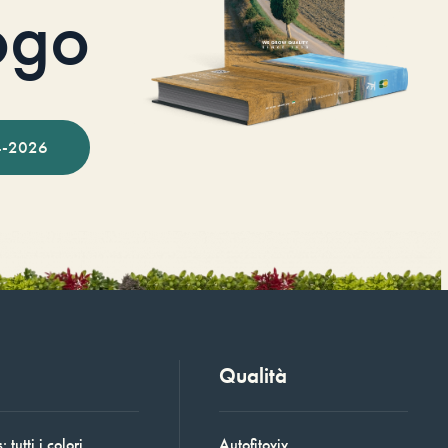
ogo
-2026
Qualità
 tutti i colori
Autofitoviv