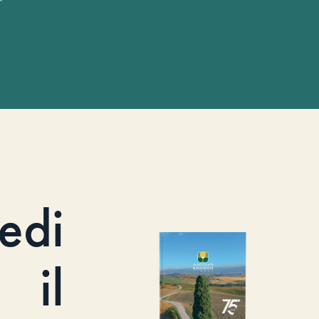
iedi
il