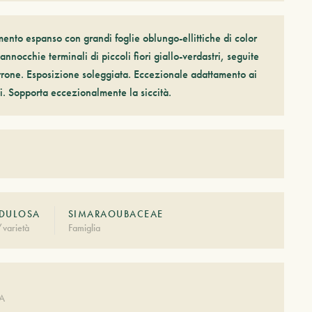
ento espanso con grandi foglie oblungo-ellittiche di color
pannocchie terminali di piccoli fiori giallo-verdastri, seguite
arrone. Esposizione soleggiata. Eccezionale adattamento ai
chi. Sopporta eccezionalmente la siccità.
DULOSA
SIMARAOUBACEAE
varietà
Famiglia
A
DA