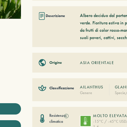
Albero deciduo dal portam
Descrizione
verde. Fioritura estiva in 
da frutti di color rosso-m
suoli poveri, cattivi, sec
Origine
ASIA ORIENTALE
AILANTHUS
GLAN
Classificazione
Genere
Specie/
Resistenza
ⓘ
MOLTO ELEVAT
climatica
-15°C / -45°C US
1-6