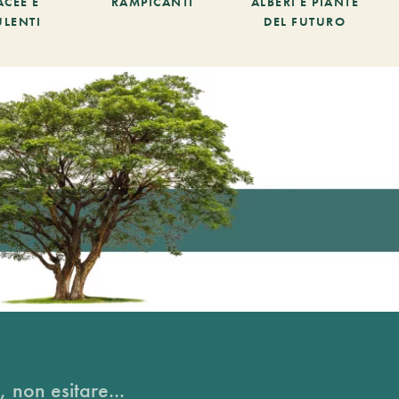
ACEE E
RAMPICANTI
ALBERI E PIANTE
ULENTI
DEL FUTURO
, non esitare...