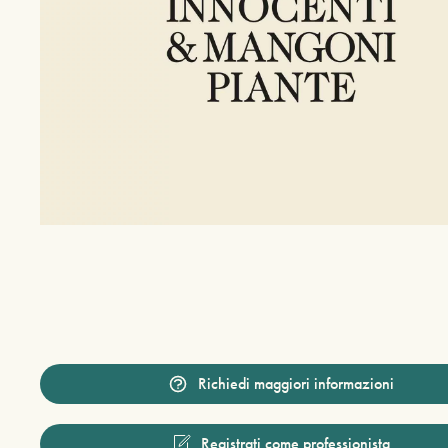
Richiedi maggiori informazioni
Registrati come professionista