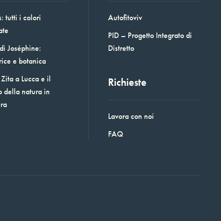
 tutti i colori
Autofitoviv
ate
PID – Progetto Integrato di
 di Joséphine:
Distretto
rice e botanica
Zita a Lucca e il
Richieste
o della natura in
era
Lavora con noi
FAQ