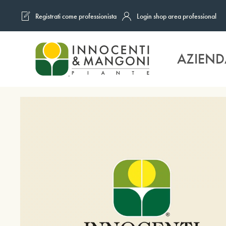
Registrati come professionista
Login shop area professional
Skip to main content
AZIEND