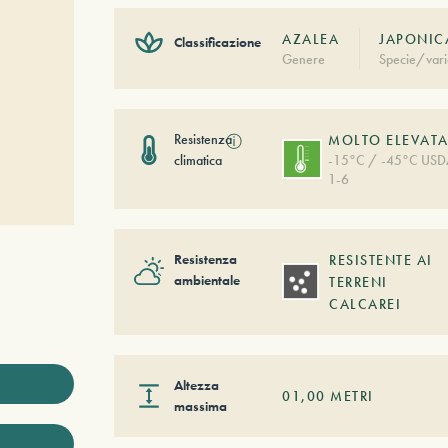
AZALEA
JAPONICA
Classificazione
Genere
Specie/vari
Resistenza
ⓘ
MOLTO ELEVAT
climatica
-15°C / -45°C US
1-6
Resistenza
RESISTENTE AI
ambientale
TERRENI
CALCAREI
Altezza
01,00
METRI
massima