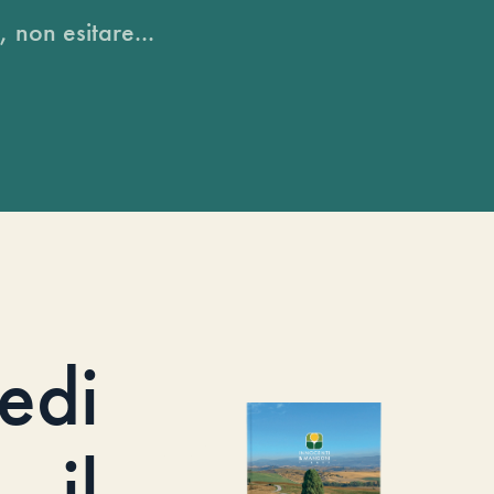
, non esitare...
iedi
il