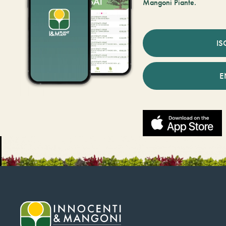
Mangoni Piante.
IS
E