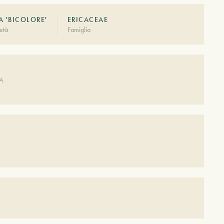
 'BICOLORE'
ERICACEAE
età
Famiglia
A
DA