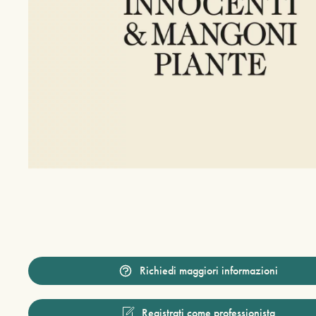
Richiedi maggiori informazioni
Registrati come professionista