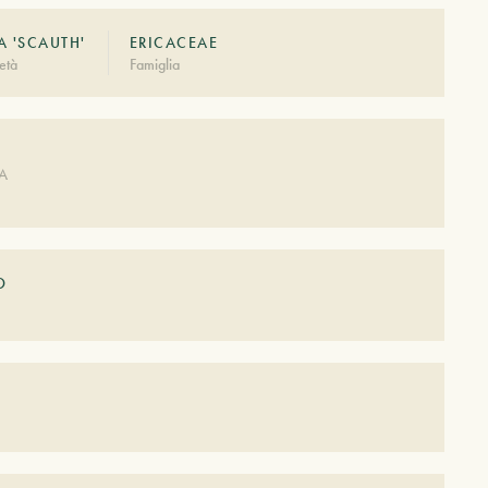
A 'SCAUTH'
ERICACEAE
età
Famiglia
A
DA
O