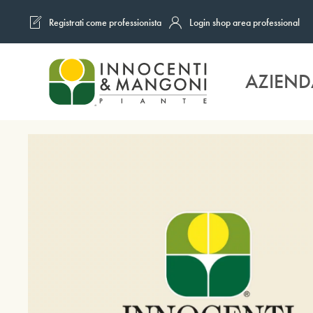
Registrati come professionista
Login shop area professional
Skip to main content
AZIEND