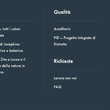
Qualità
 tutti i colori
Autofitoviv
ate
PID – Progetto Integrato di
 di Joséphine:
Distretto
rice e botanica
Zita a Lucca e il
Richieste
o della natura in
era
Lavora con noi
FAQ