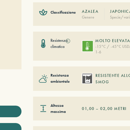
AZALEA
JAPONIC
Classificazione
Genere
Specie/vari
Resistenza
ⓘ
MOLTO ELEVAT
climatica
-15°C / -45°C US
1-6
Resistenza
RESISTENTE ALL
ambientale
SMOG
Altezza
01,00
–
02,00
METRI
massima