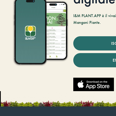
I&M PLANT.APP è il vivaio
Mangoni Piante.
IS
E