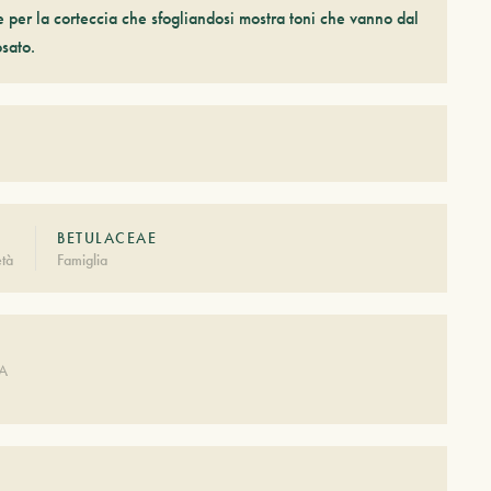
ue per la corteccia che sfogliandosi mostra toni che vanno dal
osato.
BETULACEAE
tà
Famiglia
A
DA