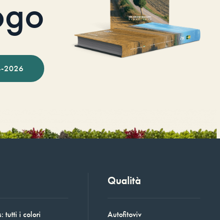
ogo
-2026
Qualità
 tutti i colori
Autofitoviv