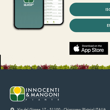
IS
E
Via del Girone,17 - 51100 - Chiazzano (Pistoia) ITALIA