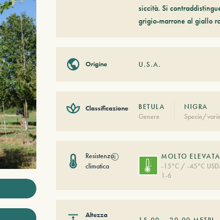
siccità. Si contraddisting
grigio-marrone al giallo r
Origine
U.S.A.
BETULA
NIGRA
Classificazione
Genere
Specie/varie
Resistenza
ⓘ
MOLTO ELEVAT
climatica
-15°C / -45°C US
1-6
Altezza
15,00
–
20,00
METRI