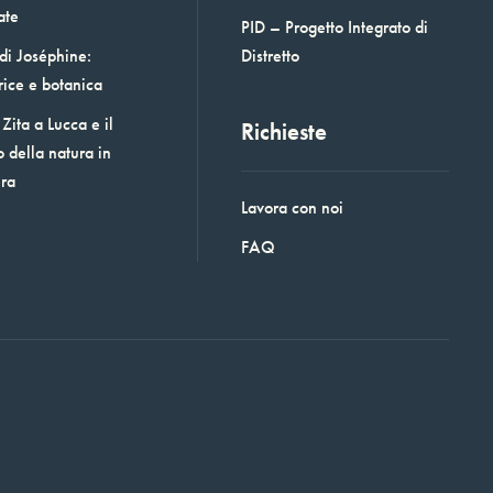
ate
PID – Progetto Integrato di
 di Joséphine:
Distretto
rice e botanica
Zita a Lucca e il
Richieste
o della natura in
era
Lavora con noi
FAQ