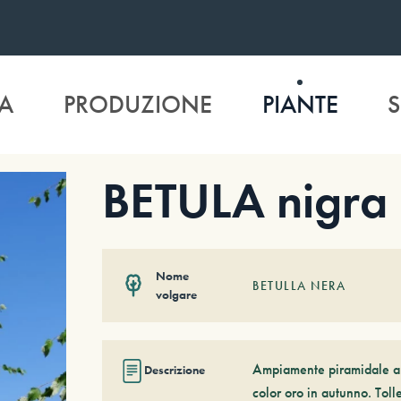
A
PRODUZIONE
PIANTE
S
BETULA nigra
Nome
BETULLA NERA
volgare
Ampiamente piramidale a t
Descrizione
color oro in autunno. Tol