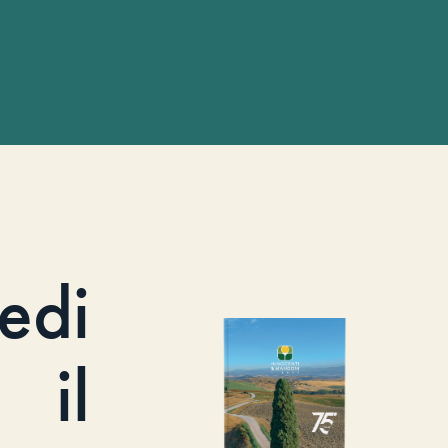
iedi
il