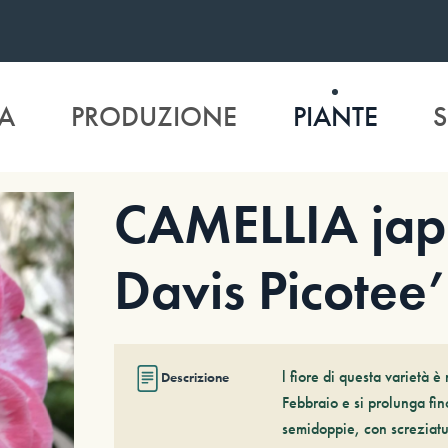
A
PRODUZIONE
PIANTE
S
CAMELLIA jap
Davis Picotee’
l fiore di questa varietà è
Descrizione
Febbraio e si prolunga fi
semidoppie, con screziature