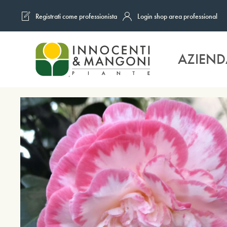
Registrati come professionista
Login shop area professional
Skip to main content
AZIEND