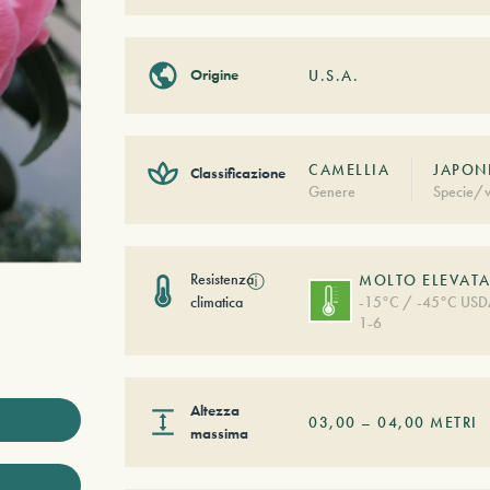
Origine
U.S.A.
CAMELLIA
JAPONI
Classificazione
Genere
Specie/v
Resistenza
ⓘ
MOLTO ELEVAT
climatica
-15°C / -45°C US
1-6
Altezza
03,00
–
04,00
METRI
massima