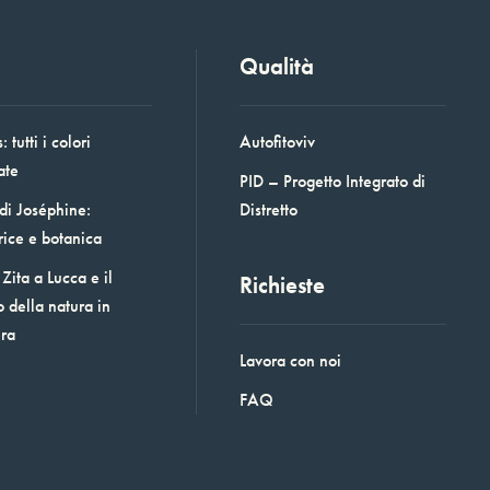
Qualità
 tutti i colori
Autofitoviv
ate
PID – Progetto Integrato di
 di Joséphine:
Distretto
rice e botanica
Zita a Lucca e il
Richieste
o della natura in
era
Lavora con noi
FAQ