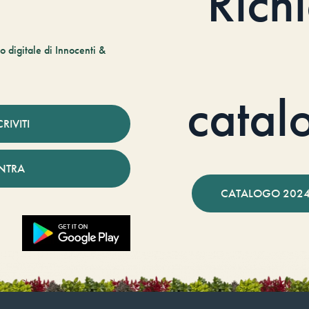
Rich
 digitale di Innocenti &
catal
CRIVITI
NTRA
CATALOGO 2024