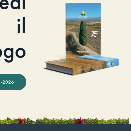
iedi
il
ogo
-2026