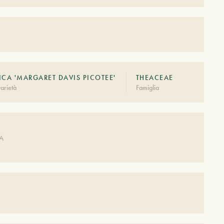
CA 'MARGARET DAVIS PICOTEE'
THEACEAE
arietà
Famiglia
A
DA