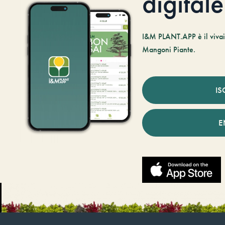
digitale
I&M PLANT.APP è il vivaio
Mangoni Piante.
IS
E