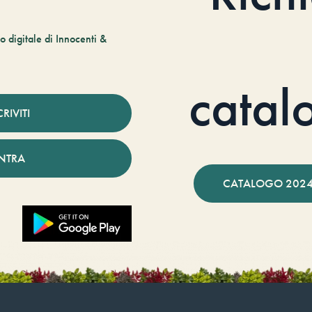
 digitale di Innocenti &
catal
CRIVITI
NTRA
CATALOGO 2024