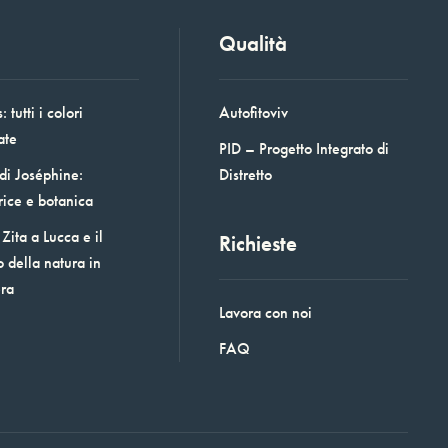
Qualità
 tutti i colori
Autofitoviv
ate
PID – Progetto Integrato di
 di Joséphine:
Distretto
rice e botanica
Zita a Lucca e il
Richieste
o della natura in
era
Lavora con noi
FAQ