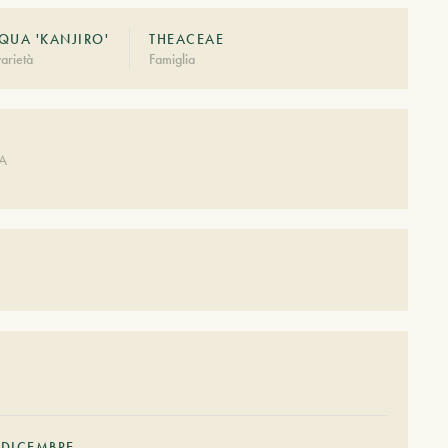
QUA 'KANJIRO'
THEACEAE
arietà
Famiglia
A
DA
DICEMBRE