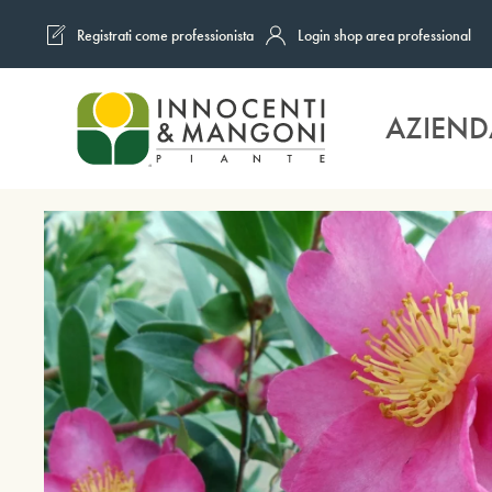
Registrati come professionista
Login shop area professional
Skip to main content
AZIEND