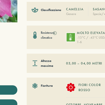
CAMELLIA
SASAN
Classificazione
Genere
Specie/v
Resistenza
ⓘ
MOLTO ELEVAT
climatica
-15°C / -45°C US
1-6
Altezza
03,00
–
04,00
METRI
massima
FIORI COLOR
Fioritura
ROSSO
OTTOBRE
NOVEMBRE