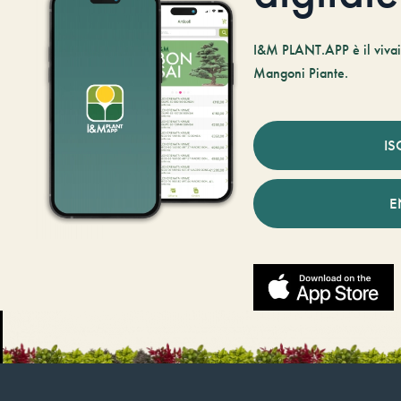
I&M PLANT.APP è il vivaio
Mangoni Piante.
IS
E