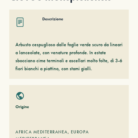
Descrizione
Arbusto cespuglioso dalle foglie verde scuro da lineari
a lanceolate, con venature profonde. In estate
sbocciano cime terminali e ascellari molto folte, di 3-6
fiori bianchi a piattino, con stami gialli.
Origine
AFRICA MEDITERRANEA
,
EUROPA