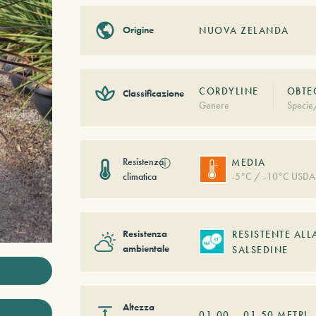
Origine
NUOVA ZELANDA
CORDYLINE
OBTE
Classificazione
Genere
Specie
Resistenza
ⓘ
MEDIA
climatica
-5°C / -10°C USDA
Resistenza
RESISTENTE ALL
ambientale
SALSEDINE
Altezza
01,00
–
01,50
METRI