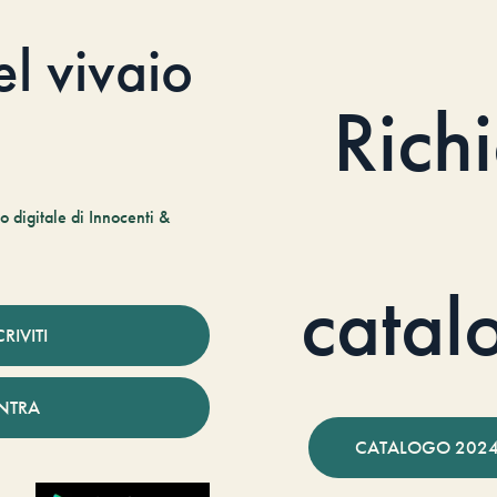
el vivaio
Rich
 digitale di Innocenti &
catal
CRIVITI
NTRA
CATALOGO 2024