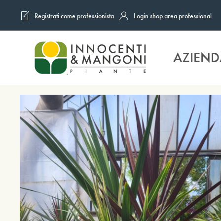
Registrati come professionista
Login shop area professional
Skip to main content
AZIEND