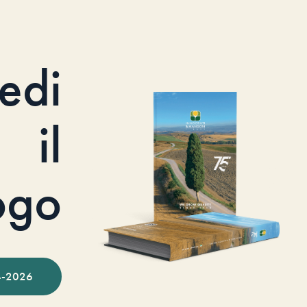
iedi
il
ogo
-2026