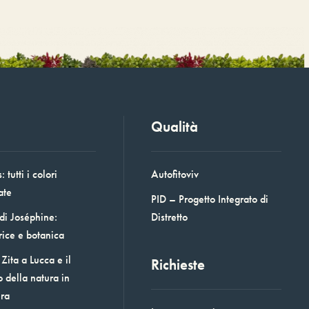
Qualità
 tutti i colori
Autofitoviv
ate
PID – Progetto Integrato di
 di Joséphine:
Distretto
rice e botanica
Zita a Lucca e il
Richieste
o della natura in
era