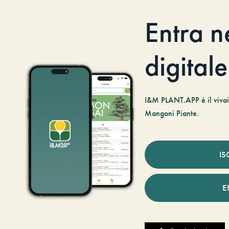
Entra n
digitale
I&M PLANT.APP è il vivaio
Mangoni Piante.
IS
E