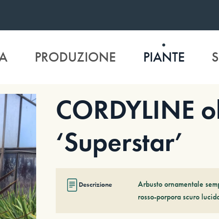
A
PRODUZIONE
PIANTE
S
CORDYLINE ob
‘Superstar’
Arbusto ornamentale sempr
Descrizione
rosso-porpora scuro lucid