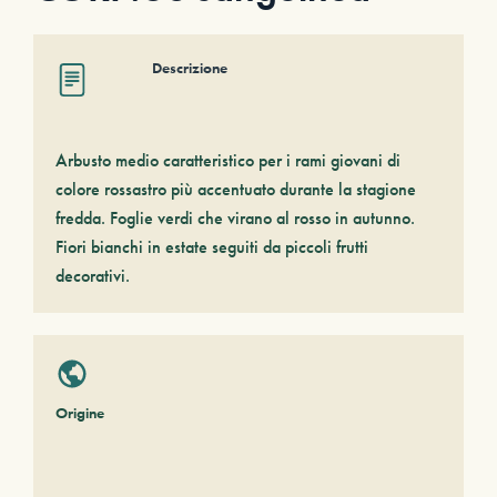
Descrizione
Arbusto medio caratteristico per i rami giovani di
colore rossastro più accentuato durante la stagione
fredda. Foglie verdi che virano al rosso in autunno.
Fiori bianchi in estate seguiti da piccoli frutti
decorativi.
Origine