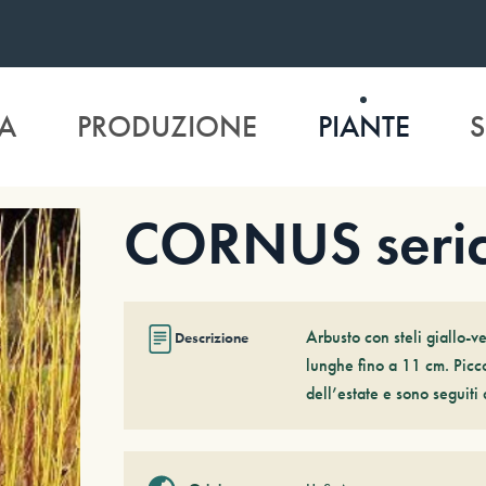
A
PRODUZIONE
PIANTE
S
CORNUS serice
Arbusto con steli giallo-v
Descrizione
lunghe fino a 11 cm. Piccol
dell’estate e sono seguiti