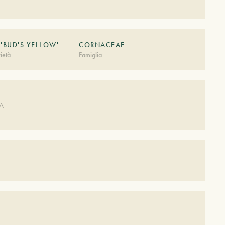
 'BUD'S YELLOW'
CORNACEAE
ietà
Famiglia
A
DA