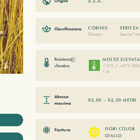
Origine
U.S.A.
CORNUS
SERICEA
Classificazione
Genere
Specie/var
Resistenza
ⓘ
MOLTO ELEVAT
climatica
-15°C / -45°C US
1-6
Altezza
02,00
–
02,50
METRI
massima
FIORI COLOR
Fioritura
GIALLO