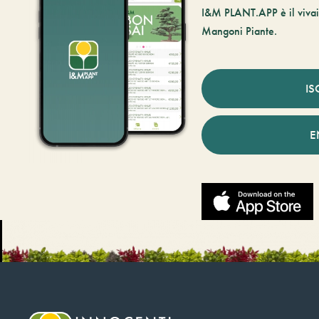
I&M PLANT.APP è il vivaio
Mangoni Piante.
IS
E