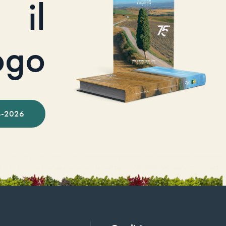
il
ogo
-2026