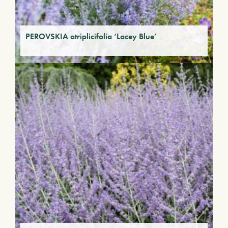
PEROVSKIA atriplicifolia ‘Lacey Blue’