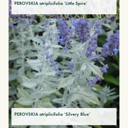
PEROVSKIA atriplicifolia ‘Little Spire’
PEROVSKIA atriplicifolia ‘Silvery Blue’