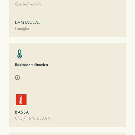
Specie/varietà
LAMIACEAE
Famiglia
Resistenza climatica
ⓘ
BASSA
0°C / -5°C USDA 9