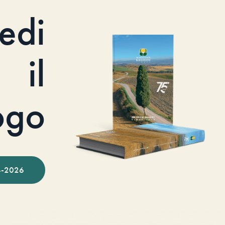
iedi
il
ogo
-2026