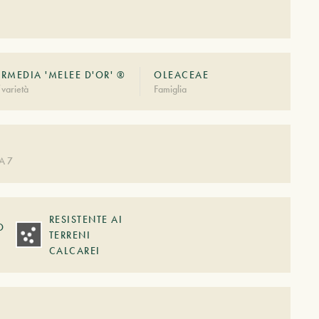
ERMEDIA 'MELEE D'OR' ®
OLEACEAE
varietà
Famiglia
A 7
RESISTENTE AI
O
TERRENI
CALCAREI