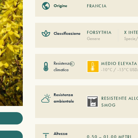
Origine
FRANCIA
FORSYTHIA
X INT
Classificazione
Genere
Specie/
Resistenza
ⓘ
MEDIO ELEVATA
climatica
-10°C / -15°C USD
Resistenza
RESISTENTE ALL
ambientale
SMOG
Altezza
0,50
–
01,00
METRI