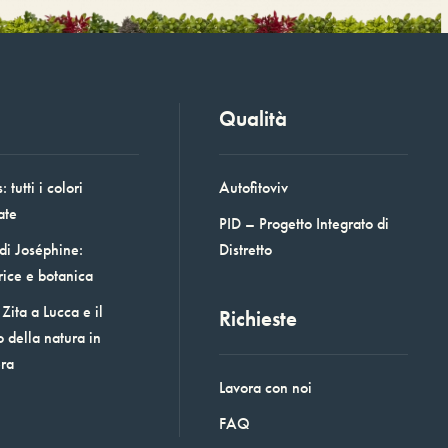
Qualità
 tutti i colori
Autofitoviv
ate
PID – Progetto Integrato di
 di Joséphine:
Distretto
rice e botanica
Zita a Lucca e il
Richieste
o della natura in
era
Lavora con noi
FAQ