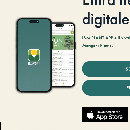
digitale
I&M PLANT.APP è il vivaio
Mangoni Piante.
IS
E