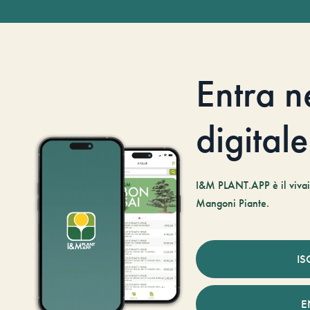
Entra n
digitale
I&M PLANT.APP è il vivaio
Mangoni Piante.
IS
E