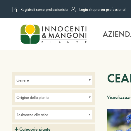
Registrati come professionista
Login shop area professional
Skip to main content
AZIEND
CEA
Genere
Visualizzazio
Origine della pianta
Resistenza climatica
Categorie piante