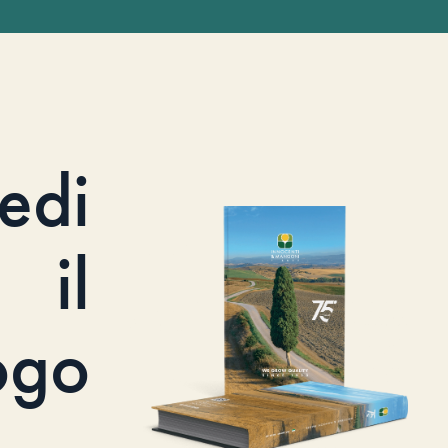
iedi
il
ogo