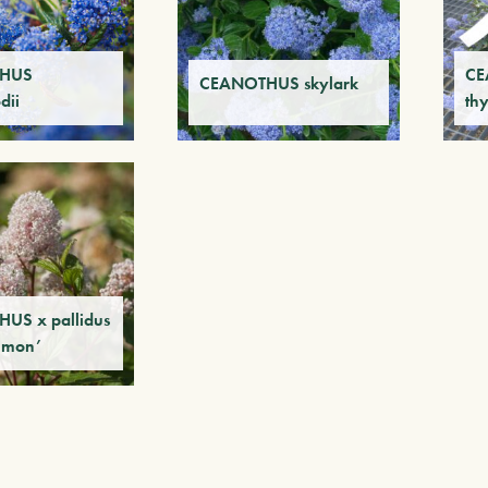
HUS
CE
CEANOTHUS skylark
dii
thy
US x pallidus
imon’