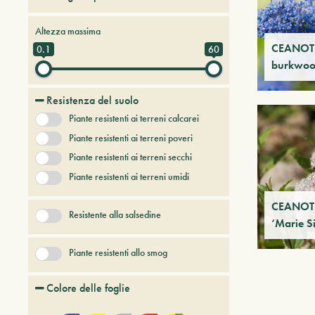
Alberi da frutto
Altezza massima
Alberi e arbusti a foglia caduca
CEANOT
0.1
60
burkwoo
Alberi e arbusti persistenti
Alberi e piante del futuro
Resistenza del suolo
Bambù
Piante resistenti ai terreni calcarei
Conifere
Erbacee perenni
Piante resistenti ai terreni poveri
+ Show More
Piante resistenti ai terreni secchi
Piante resistenti ai terreni umidi
CEANOTH
Resistente alla salsedine
‘Marie S
Piante resistenti allo smog
Colore delle foglie