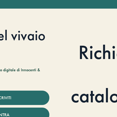
el vivaio
Rich
 digitale di Innocenti &
catal
CRIVITI
NTRA