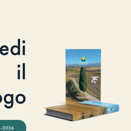
iedi
il
ogo
-2026