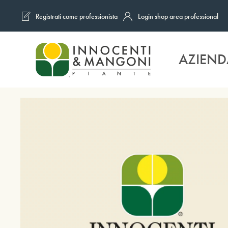
Registrati come professionista
Login shop area professional
Skip to main content
AZIEND