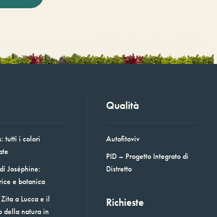
Qualità
 tutti i colori
Autofitoviv
ate
PID – Progetto Integrato di
 di Joséphine:
Distretto
rice e botanica
Zita a Lucca e il
Richieste
o della natura in