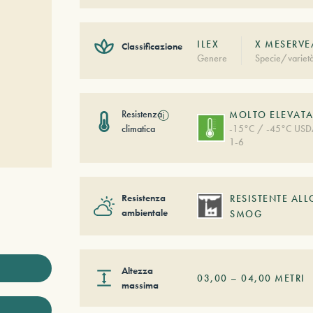
ILEX
X MESERVE
Classificazione
Genere
Specie/variet
Resistenza
ⓘ
MOLTO ELEVAT
climatica
-15°C / -45°C US
1-6
Resistenza
RESISTENTE ALL
ambientale
SMOG
Altezza
03,00
–
04,00
METRI
massima