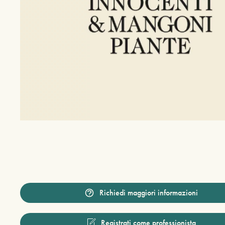
Richiedi maggiori informazioni
Registrati come professionista