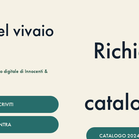
el vivaio
Rich
 digitale di Innocenti &
catal
CRIVITI
NTRA
CATALOGO 2024