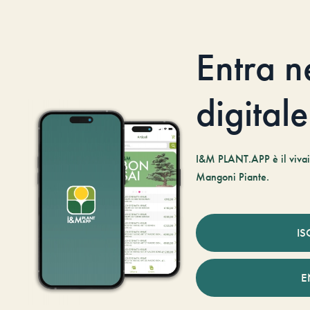
Entra n
digitale
I&M PLANT.APP è il vivaio
Mangoni Piante.
IS
E