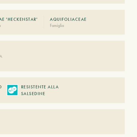
AE 'HECKENSTAR'
AQUIFOLIACEAE
à
Famiglia
A
DA
O
RESISTENTE ALLA
SALSEDINE