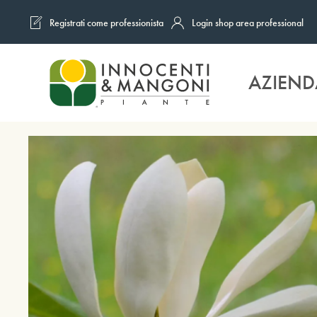
Registrati come professionista
Login shop area professional
Skip to main content
AZIEND