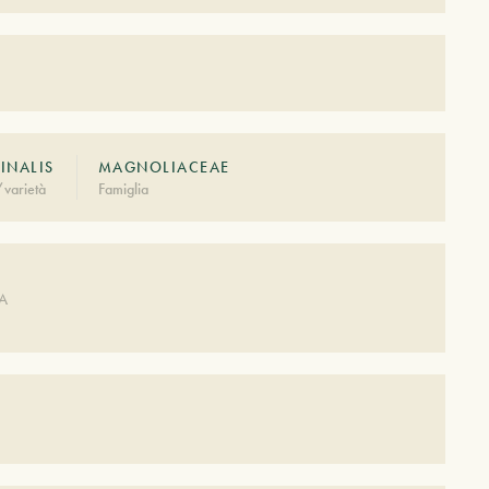
INALIS
MAGNOLIACEAE
varietà
Famiglia
A
DA