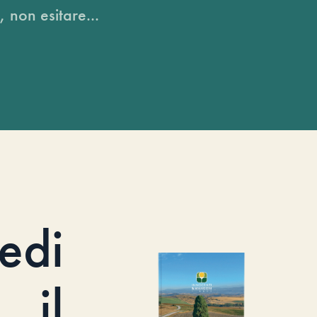
, non esitare...
iedi
il