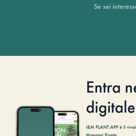
Se sei interess
Entra n
digitale
I&M PLANT.APP è il vivaio
Mangoni Piante.