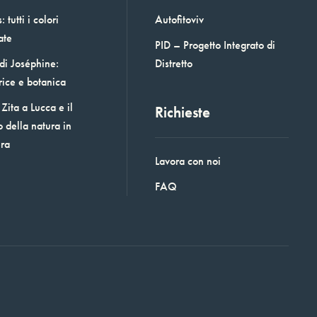
 tutti i colori
Autofitoviv
ate
PID – Progetto Integrato di
 di Joséphine:
Distretto
rice e botanica
Zita a Lucca e il
Richieste
o della natura in
era
Lavora con noi
FAQ