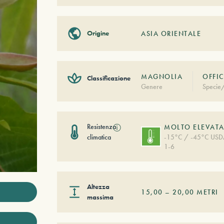
Origine
ASIA ORIENTALE
MAGNOLIA
OFFIC
Classificazione
Genere
Specie/
Resistenza
ⓘ
MOLTO ELEVAT
climatica
-15°C / -45°C US
1-6
Altezza
15,00
–
20,00
METRI
massima