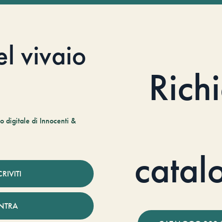
el vivaio
Rich
 digitale di Innocenti &
catal
CRIVITI
NTRA