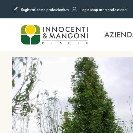
Registrati come professionista
Login shop area professional
Skip to main content
AZIEND