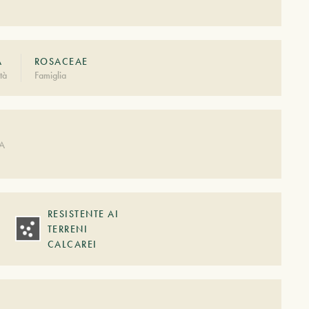
A
ROSACEAE
tà
Famiglia
A
DA
RESISTENTE AI
TERRENI
CALCAREI