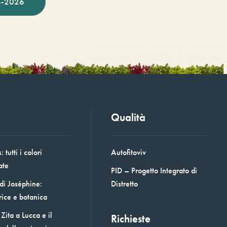
-2026
Qualità
 tutti i colori
Autofitoviv
ate
PID – Progetto Integrato di
 di Joséphine:
Distretto
rice e botanica
Zita a Lucca e il
Richieste