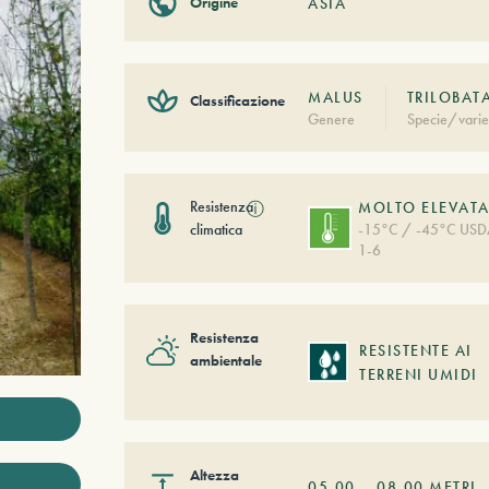
Origine
ASIA
MALUS
TRILOBAT
Classificazione
Genere
Specie/varie
Resistenza
ⓘ
MOLTO ELEVAT
climatica
-15°C / -45°C US
1-6
Resistenza
RESISTENTE AI
ambientale
TERRENI UMIDI
Altezza
05,00
–
08,00
METRI