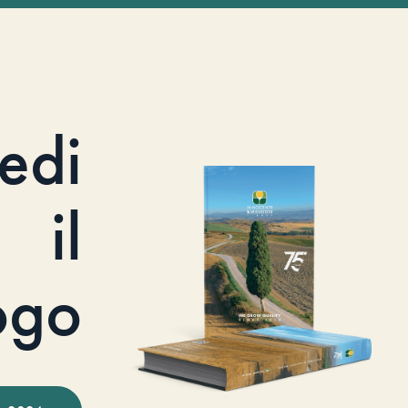
iedi
il
ogo