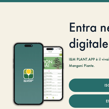
Entra n
digitale
I&M PLANT.APP è il vivaio
Mangoni Piante.
IS
E