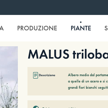
A
PRODUZIONE
PIANTE
S
MALUS trilob
Albero medio dal portament
Descrizione
a quelle di un acero e si
grandi fiori bianchi seguiti