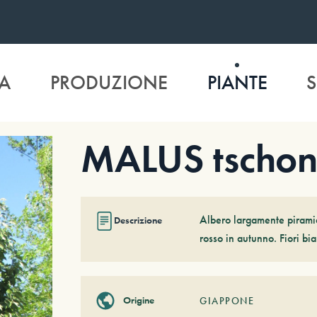
A
PRODUZIONE
PIANTE
S
MALUS tschon
Albero largamente piramid
Descrizione
rosso in autunno. Fiori bian
Origine
GIAPPONE