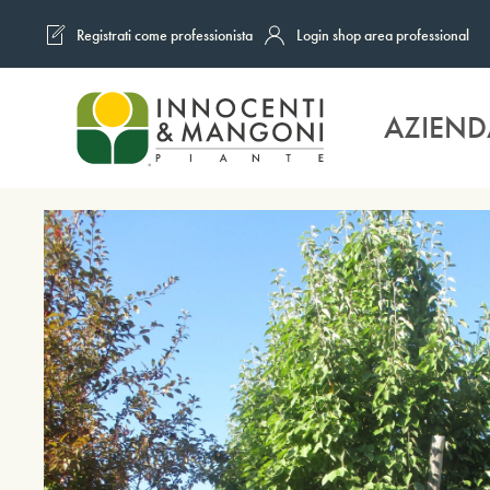
Registrati come professionista
Login shop area professional
Skip to main content
AZIEND