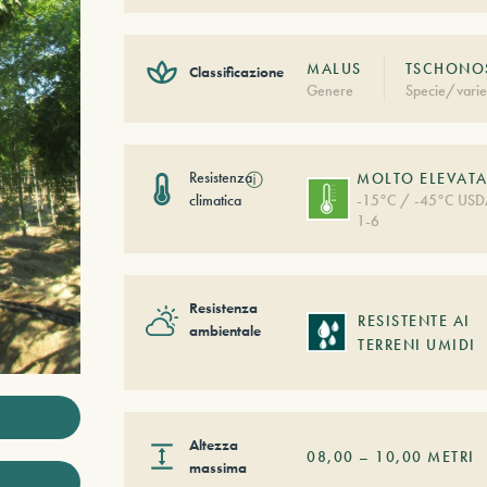
MALUS
TSCHONOS
Classificazione
Genere
Specie/varie
Resistenza
ⓘ
MOLTO ELEVAT
climatica
-15°C / -45°C US
1-6
Resistenza
RESISTENTE AI
ambientale
TERRENI UMIDI
Altezza
08,00
–
10,00
METRI
massima