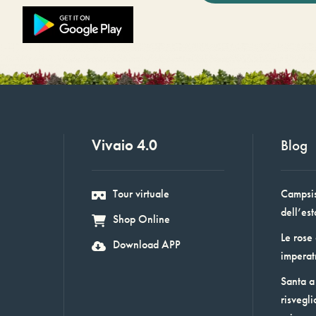
Vivaio 4.0
Blog
Tour virtuale
Campsis:
dell’est
Shop Online
Le rose
Download APP
imperat
Santa a 
risvegli