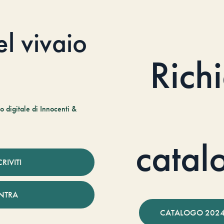
el vivaio
Rich
 digitale di Innocenti &
catal
CRIVITI
NTRA
CATALOGO 2024