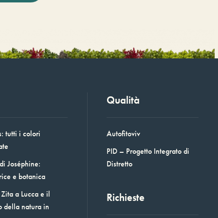
Qualità
 tutti i colori
Autofitoviv
ate
PID – Progetto Integrato di
 di Joséphine:
Distretto
rice e botanica
Zita a Lucca e il
Richieste
o della natura in