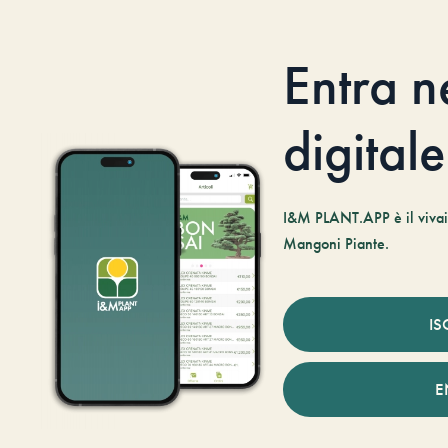
Entra n
digitale
I&M PLANT.APP è il vivaio
Mangoni Piante.
IS
E