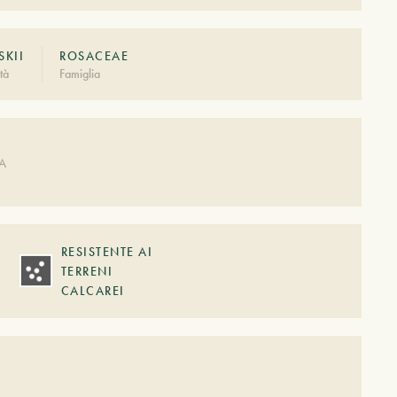
KII
ROSACEAE
tà
Famiglia
A
DA
RESISTENTE AI
TERRENI
CALCAREI