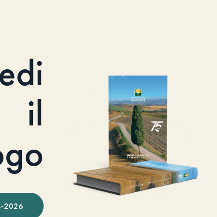
iedi
il
ogo
-2026