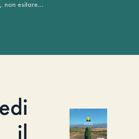
, non esitare...
iedi
il