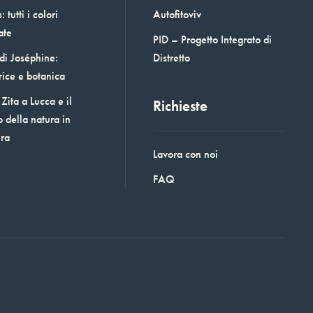
 tutti i colori
Autofitoviv
ate
PID – Progetto Integrato di
 di Joséphine:
Distretto
rice e botanica
Zita a Lucca e il
Richieste
o della natura in
era
Lavora con noi
FAQ