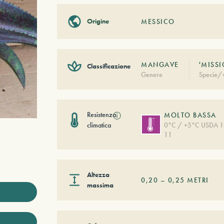
Origine
MESSICO
MANGAVE
'MISS
Classificazione
Genere
Specie/v
Resistenza
ⓘ
MOLTO BASSA
climatica
0°C / +5°C USDA 1
11
Altezza
0,20
–
0,25
METRI
massima