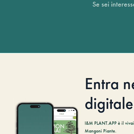
Se sei interess
Entra n
digitale
I&M PLANT.APP è il vivaio
Mangoni Piante.