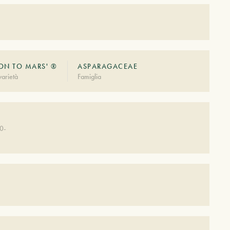
ION TO MARS' ®
ASPARAGACEAE
arietà
Famiglia
0-