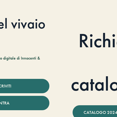
el vivaio
Rich
 digitale di Innocenti &
catal
CRIVITI
NTRA
CATALOGO 2024