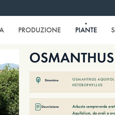
A
PRODUZIONE
PIANTE
S
OSMANTHUS x
OSMANTHUS AQUIFOL
Sinonimo
HETEROPHYLLUS
Arbusto sempreverde eretto
Descrizione
Aquifolium, da ovali a ova