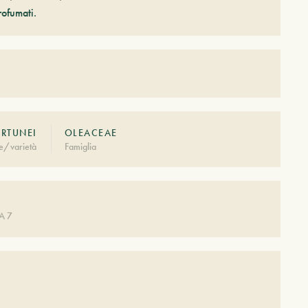
rofumati.
ORTUNEI
OLEACEAE
e/varietà
Famiglia
A 7