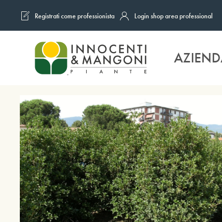
Registrati come professionista
Login shop area professional
Skip to main content
AZIEND