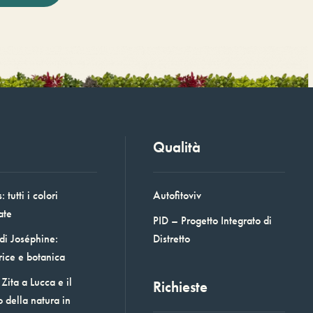
Qualità
 tutti i colori
Autofitoviv
ate
PID – Progetto Integrato di
 di Joséphine:
Distretto
rice e botanica
Zita a Lucca e il
Richieste
o della natura in