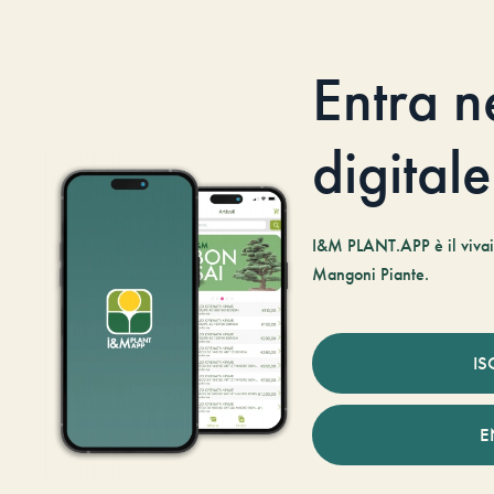
Entra n
digitale
I&M PLANT.APP è il vivaio
Mangoni Piante.
IS
E