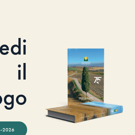
iedi
il
ogo
-2026