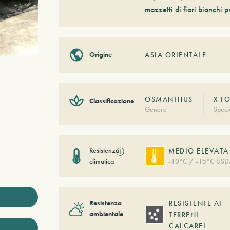
mazzetti di fiori bianchi p
Origine
ASIA ORIENTALE
OSMANTHUS
X F
Classificazione
Genere
Speci
Resistenza
ⓘ
MEDIO ELEVATA
climatica
-10°C / -15°C USD
Resistenza
RESISTENTE AI
ambientale
TERRENI
CALCAREI