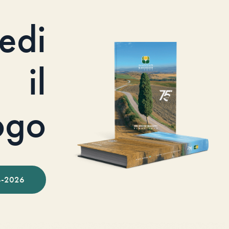
iedi
il
ogo
-2026