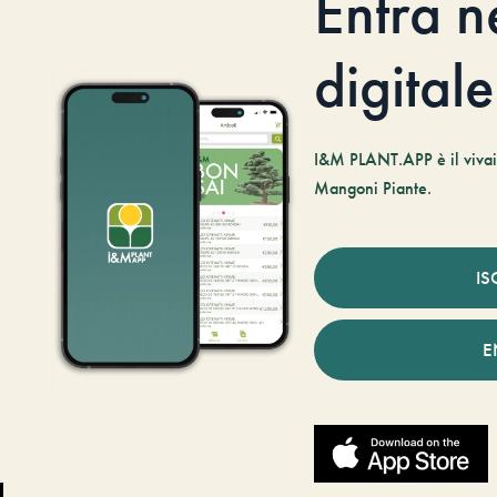
Entra n
digitale
I&M PLANT.APP è il vivaio
Mangoni Piante.
IS
E