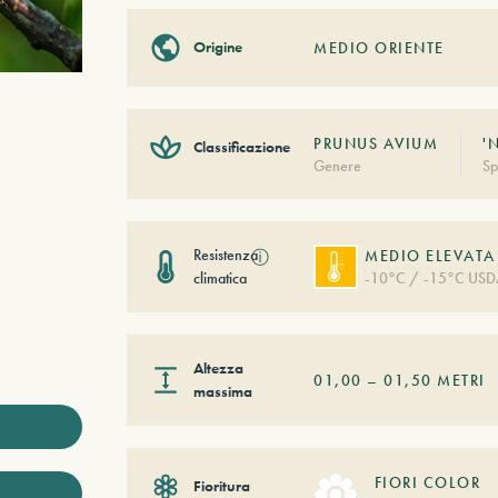
Origine
MEDIO ORIENTE
PRUNUS AVIUM
'
Classificazione
Genere
Sp
Resistenza
ⓘ
MEDIO ELEVATA
climatica
-10°C / -15°C USD
Altezza
01,00
–
01,50
METRI
massima
FIORI COLOR
Fioritura