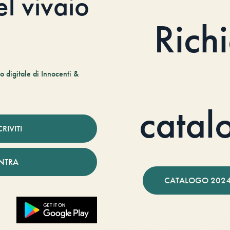
el vivaio
Rich
 digitale di Innocenti &
catal
CRIVITI
NTRA
CATALOGO 2024