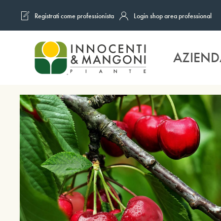
Registrati come professionista
Login shop area professional
Skip to main content
AZIEND