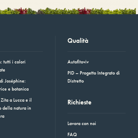
Qualità
 tutti i colori
Autofitoviv
ate
PID – Progetto Integrato di
 di Joséphine:
Distretto
rice e botanica
Zita a Lucca e il
Richieste
o della natura in
era
Lavora con noi
FAQ