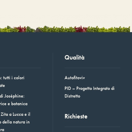
Qualità
 tutti i colori
Autofitoviv
ate
PID – Progetto Integrato di
 di Joséphine:
Distretto
rice e botanica
Zita a Lucca e il
Richieste
o della natura in
era