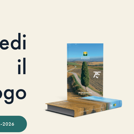
iedi
il
ogo
-2026