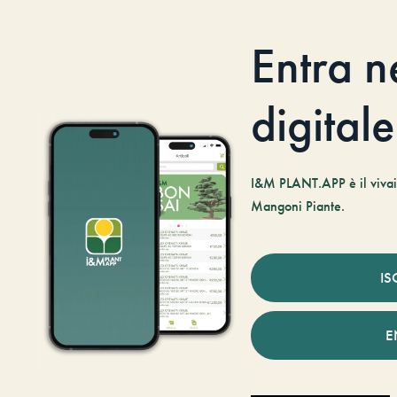
Entra n
digitale
I&M PLANT.APP è il vivaio
Mangoni Piante.
IS
E