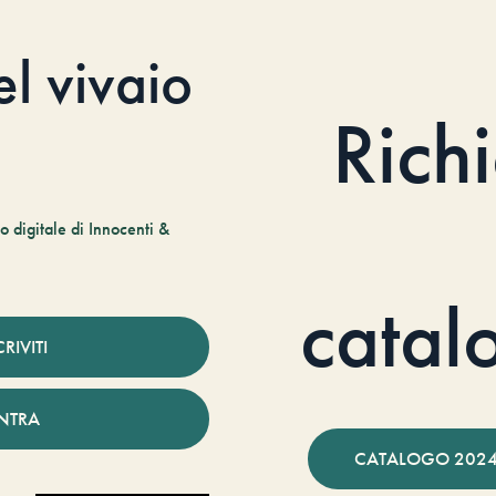
el vivaio
Rich
 digitale di Innocenti &
catal
CRIVITI
NTRA
CATALOGO 2024