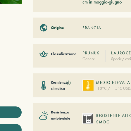
cm in maggio-giugno
Origine
FRANCIA
PRUNUS
LAUROCE
Classificazione
Genere
Specie/vari
Resistenza
ⓘ
MEDIO ELEVATA
climatica
-10°C / -15°C USD
Resistenza
RESISTENTE ALL
ambientale
SMOG