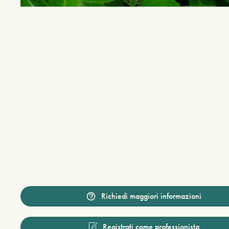
Richiedi maggiori informazioni
Registrati come professionista