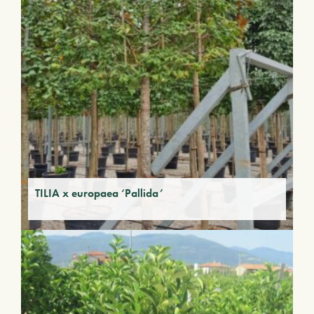
TILIA x europaea ‘Pallida’