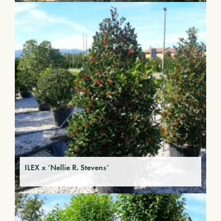
ILEX x ‘Nellie R. Stevens’