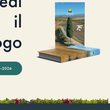
iedi
il
ogo
-2026