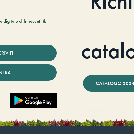
Rich
 digitale di Innocenti &
catal
CRIVITI
NTRA
CATALOGO 2024