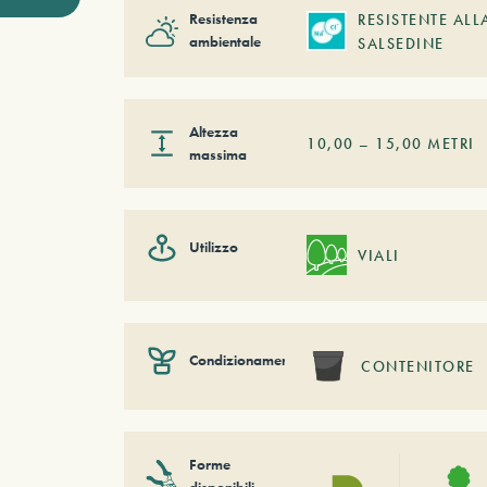
Resistenza
RESISTENTE ALL
ambientale
SALSEDINE
Altezza
10,00
–
15,00
METRI
massima
Utilizzo
VIALI
Condizionamento
CONTENITORE
Forme
disponibili