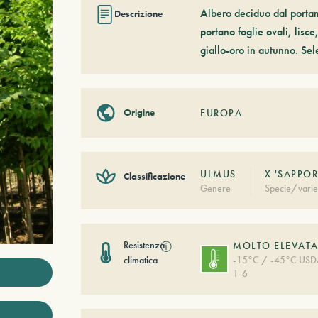
Albero deciduo dal portam
Descrizione
portano foglie ovali, lisc
giallo-oro in autunno. Sel
Origine
EUROPA
ULMUS
X 'SAPPO
Classificazione
Genere
Specie/varie
Resistenza
ⓘ
MOLTO ELEVAT
climatica
-15°C / -45°C US
1-6