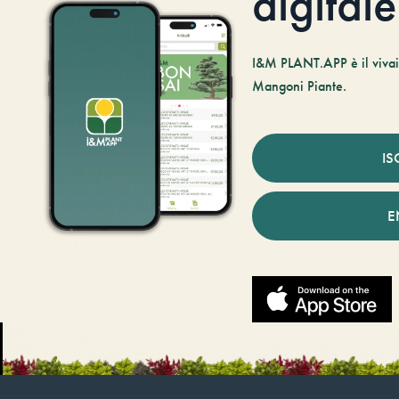
digitale
I&M PLANT.APP è il vivaio
Mangoni Piante.
IS
E