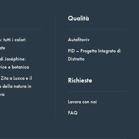
Qualità
 tutti i colori
Autofitoviv
ate
PID – Progetto Integrato di
 di Joséphine:
Distretto
rice e botanica
Zita a Lucca e il
Richieste
o della natura in
era
Lavora con noi
FAQ