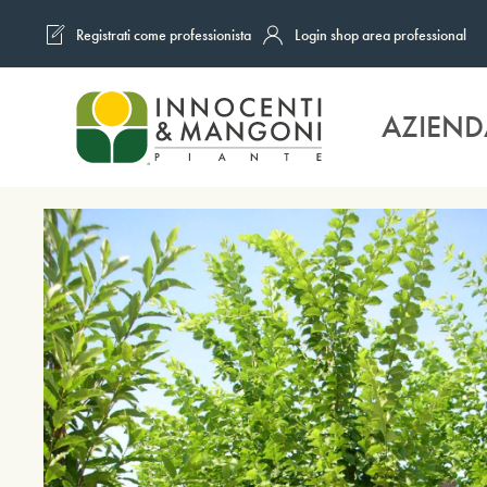
Registrati come professionista
Login shop area professional
Skip to main content
AZIEND