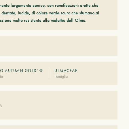
ento largamente conico, con ramificazioni erette che
e, dentate, lucide, di colore verde scuro che sfumano al
ezione molto resistente alla malattia dell’Olmo.
RO AUTUMN GOLD' ®
ULMACEAE
tà
Famiglia
A
DA