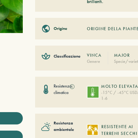
brillanti.
Origine
ORIGINE DELLA PIANT
VINCA
MAJOR
Classificazione
Genere
Specie/varie
Resistenza
ⓘ
MOLTO ELEVAT
climatica
-15°C / -45°C US
1-6
Resistenza
RESISTENTE AI
ambientale
TERRENI SECCHI