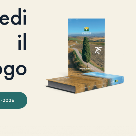
iedi
il
ogo
-2026