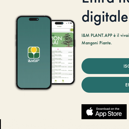
digitale
I&M PLANT.APP è il vivaio
Mangoni Piante.
IS
E