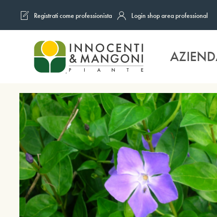
Registrati come professionista
Login shop area professional
Skip to main content
AZIEND