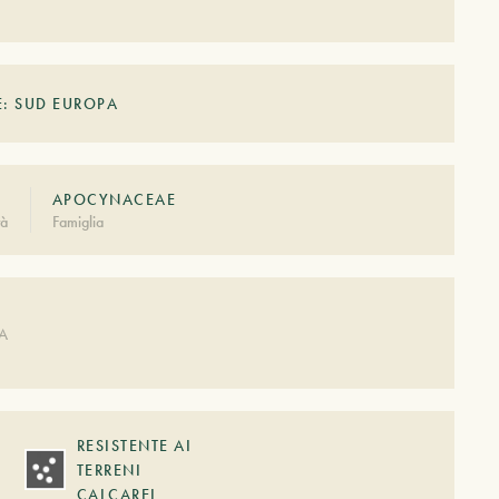
E: SUD EUROPA
APOCYNACEAE
tà
Famiglia
A
DA
RESISTENTE AI
TERRENI
CALCAREI