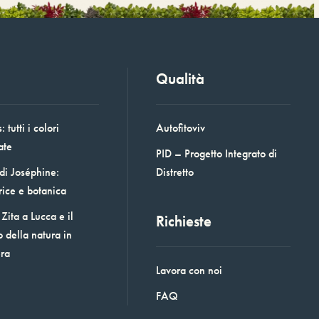
Qualità
 tutti i colori
Autofitoviv
ate
PID – Progetto Integrato di
 di Joséphine:
Distretto
rice e botanica
Zita a Lucca e il
Richieste
o della natura in
era
Lavora con noi
FAQ