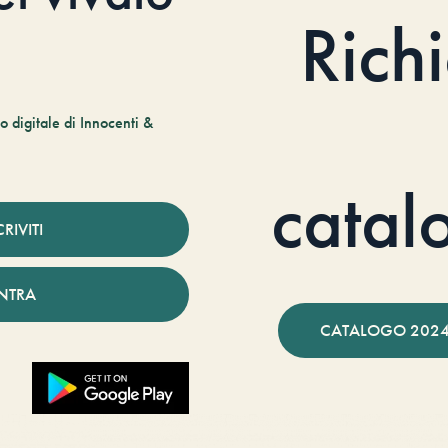
Rich
 digitale di Innocenti &
catal
CRIVITI
NTRA
CATALOGO 2024