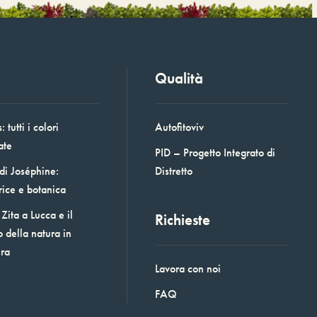
Qualità
 tutti i colori
Autofitoviv
ate
PID – Progetto Integrato di
 di Joséphine:
Distretto
rice e botanica
Zita a Lucca e il
Richieste
o della natura in
era
Lavora con noi
FAQ