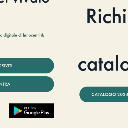
Rich
 digitale di Innocenti &
catal
CRIVITI
NTRA
CATALOGO 2024