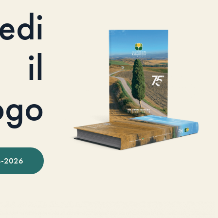
iedi
il
ogo
-2026