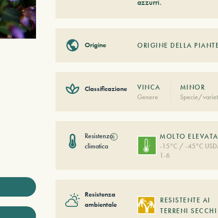
azzurri.
Origine
ORIGINE DELLA PIANT
VINCA
MINOR
Classificazione
Genere
Specie/varie
Resistenza
ⓘ
MOLTO ELEVAT
climatica
-15°C / -45°C US
1-6
Resistenza
RESISTENTE AI
ambientale
TERRENI SECCHI