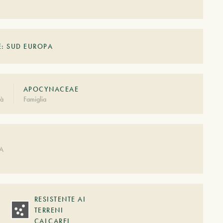
E: SUD EUROPA
APOCYNACEAE
tà
Famiglia
A
DA
RESISTENTE AI
TERRENI
CALCAREI