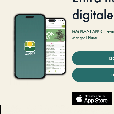
digitale
I&M PLANT.APP è il vivaio
Mangoni Piante.
IS
E