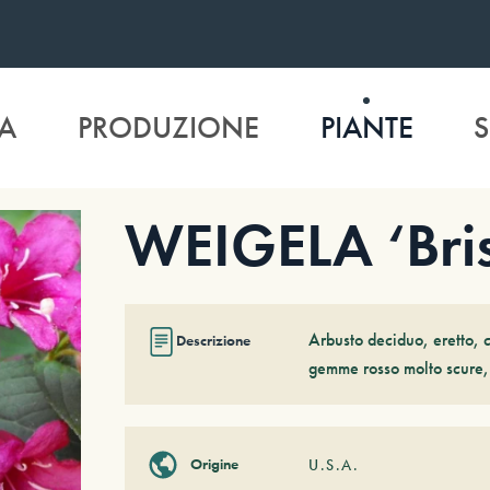
A
PRODUZIONE
PIANTE
S
WEIGELA ‘Bris
Arbusto deciduo, eretto, c
Descrizione
gemme rosso molto scure, 
Origine
U.S.A.