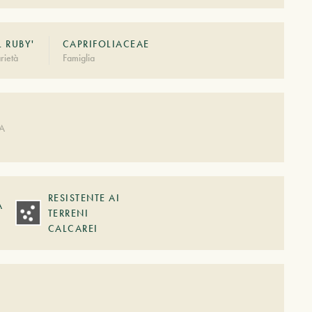
L RUBY'
CAPRIFOLIACEAE
rietà
Famiglia
A
DA
RESISTENTE AI
A
TERRENI
CALCAREI