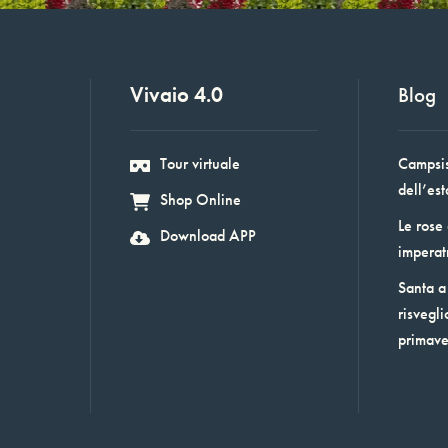
Vivaio 4.0
Blog
Tour virtuale
Campsis:
dell’est
Shop Online
Le rose
Download APP
imperat
Santa a 
risvegli
primav