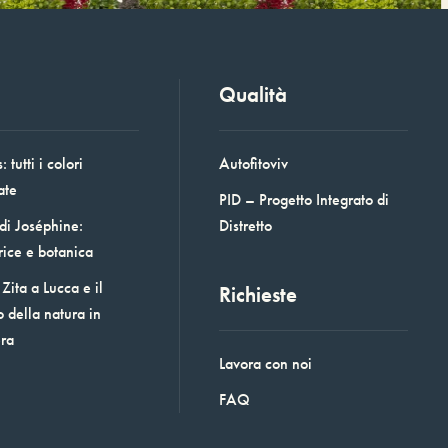
Qualità
 tutti i colori
Autofitoviv
ate
PID – Progetto Integrato di
 di Joséphine:
Distretto
rice e botanica
Zita a Lucca e il
Richieste
o della natura in
era
Lavora con noi
FAQ