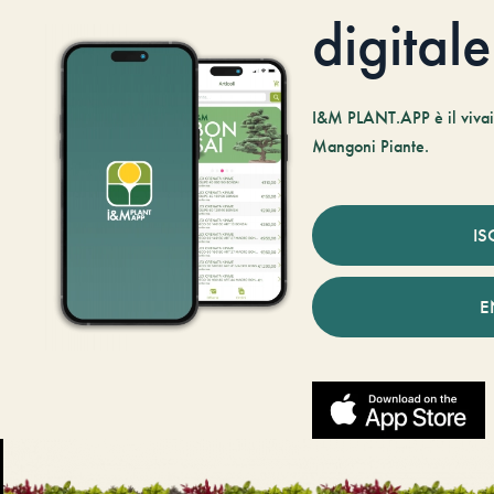
digitale
I&M PLANT.APP è il vivaio
Mangoni Piante.
IS
E