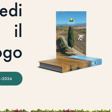
iedi
il
ogo
-2026