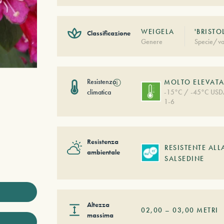
WEIGELA
'BRISTO
Classificazione
Genere
Specie/va
Resistenza
ⓘ
MOLTO ELEVAT
climatica
-15°C / -45°C US
1-6
Resistenza
RESISTENTE ALL
ambientale
SALSEDINE
Altezza
02,00
–
03,00
METRI
massima