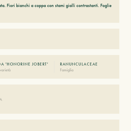
a. Fiori bianchi a coppa con stami gialli contrastanti. Foglie
DA 'HONORINE JOBERT'
RANUNCULACEAE
arietà
Famiglia
A
DA