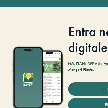
Entra n
digitale
I&M PLANT.APP è il vivaio
Mangoni Piante.
IS
E