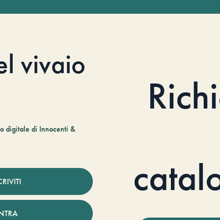
el vivaio
Rich
 digitale di Innocenti &
catal
CRIVITI
NTRA