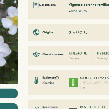
Vigorosa perenne ramificat
Descrizione
verde scuro.
Origine
GIAPPONE
ANEMONE
HYBRI
Classificazione
Genere
Specie/v
Resistenza
ⓘ
MOLTO ELEVAT
climatica
-15°C / -45°C US
1-6
Resistenza
RESISTENTE AI