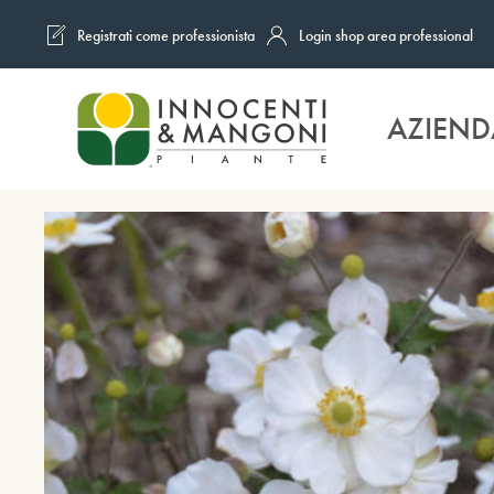
Registrati come professionista
Login shop area professional
Skip to main content
AZIEND