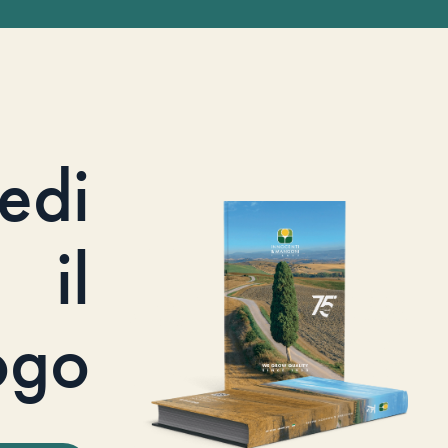
iedi
il
ogo