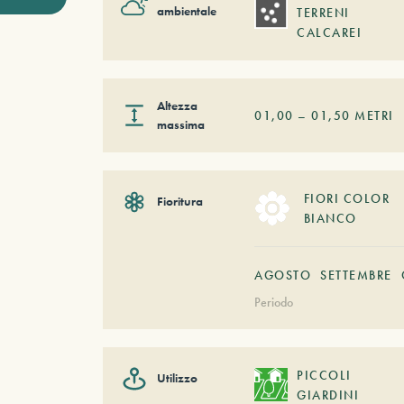
ambientale
TERRENI
CALCAREI
Altezza
01,00
–
01,50
METRI
massima
FIORI COLOR
Fioritura
BIANCO
AGOSTO
SETTEMBRE
Periodo
PICCOLI
Utilizzo
GIARDINI