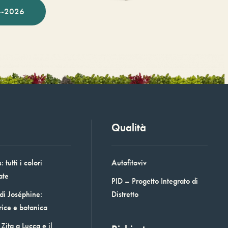
-2026
Qualità
 tutti i colori
Autofitoviv
ate
PID – Progetto Integrato di
 di Joséphine:
Distretto
rice e botanica
Zita a Lucca e il