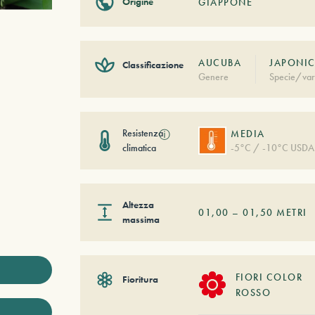
Origine
GIAPPONE
AUCUBA
JAPONIC
Classificazione
Genere
Specie/var
Resistenza
ⓘ
MEDIA
climatica
-5°C / -10°C USDA
Altezza
01,00
–
01,50
METRI
massima
FIORI COLOR
Fioritura
ROSSO