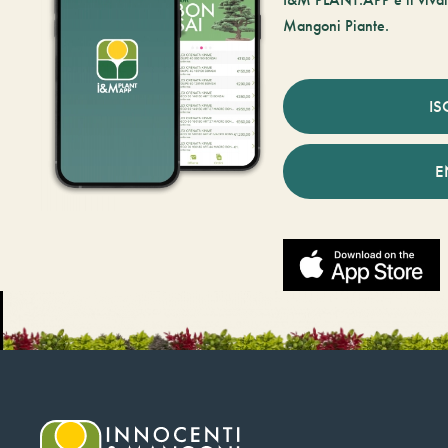
Mangoni Piante.
IS
E