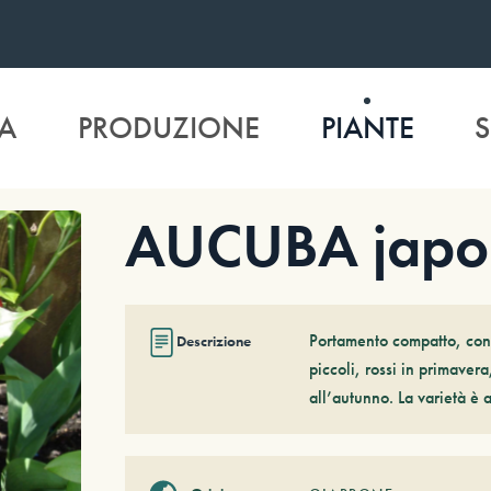
A
PRODUZIONE
PIANTE
S
AUCUBA japon
Portamento compatto, con b
Descrizione
piccoli, rossi in primaver
all’autunno. La varietà è a