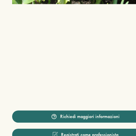
Richiedi maggiori informazioni
Registrati come professionista