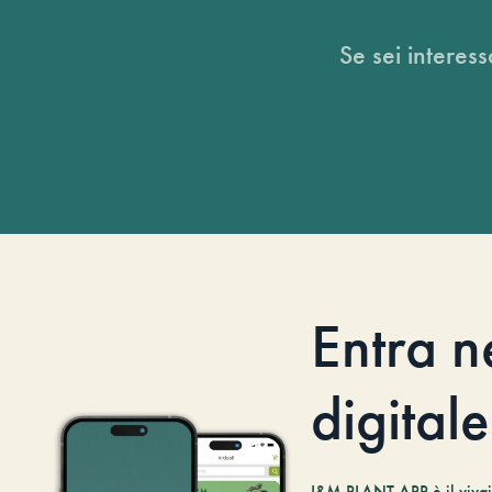
Se sei interess
Entra n
digitale
I&M PLANT.APP è il vivaio