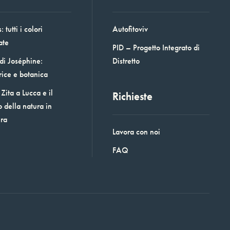
 tutti i colori
Autofitoviv
ate
PID – Progetto Integrato di
 di Joséphine:
Distretto
rice e botanica
Zita a Lucca e il
Richieste
o della natura in
era
Lavora con noi
FAQ