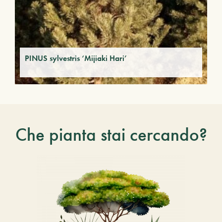
PINUS sylvestris ‘Mijiaki Hari’
Che pianta stai cercando?