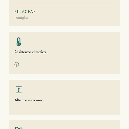
PINACEAE
Famiglia
Resistenza climatica
ⓘ
Altezza massima