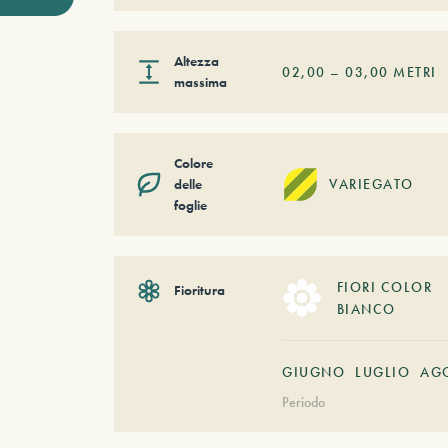
Altezza
02,00
–
03,00
METRI
massima
Colore
delle
VARIEGATO
foglie
FIORI COLOR
Fioritura
BIANCO
GIUGNO
LUGLIO
AG
Periodo