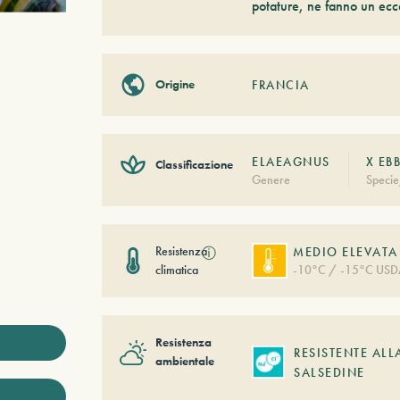
potature, ne fanno un ecce
Origine
FRANCIA
ELAEAGNUS
X EB
Classificazione
Genere
Specie
Resistenza
ⓘ
MEDIO ELEVATA
climatica
-10°C / -15°C USD
Resistenza
RESISTENTE ALL
ambientale
SALSEDINE