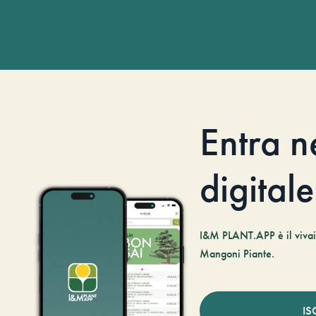
Entra n
digitale
I&M PLANT.APP è il vivaio
Mangoni Piante.
IS