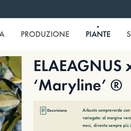
A
PRODUZIONE
PIANTE
S
ELAEAGNUS x
‘Maryline’ ®
Arbusto sempreverde con p
Descrizione
variegate: al margine verd
mesi, diventa sempre più i