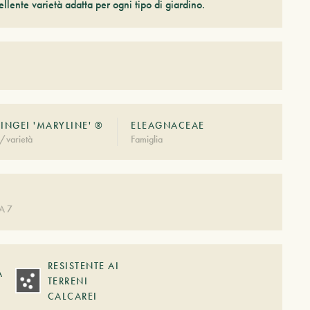
llente varietà adatta per ogni tipo di giardino.
BINGEI 'MARYLINE' ®
ELEAGNACEAE
/varietà
Famiglia
A 7
RESISTENTE AI
A
TERRENI
CALCAREI