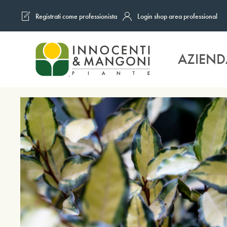
Registrati come professionista
Login shop area professional
Skip to main content
AZIEND