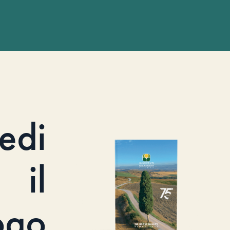
iedi
il
ogo