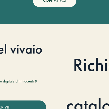
CONTATTACI
el vivaio
Rich
 digitale di Innocenti &
catal
CRIVITI