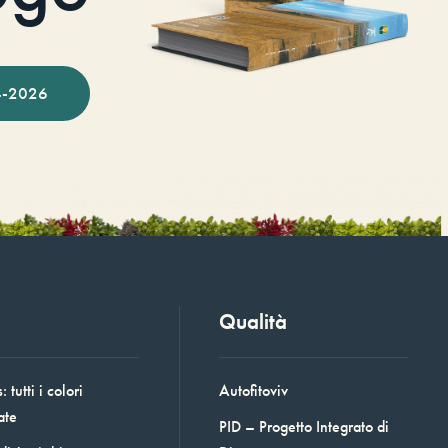
-2026
Qualità
 tutti i colori
Autofitoviv
ate
PID – Progetto Integrato di